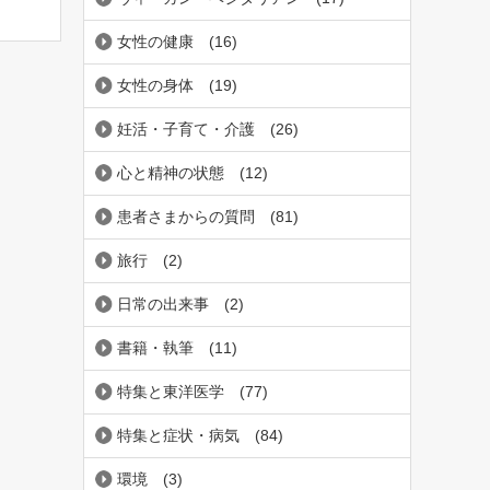
とが
女性の健康
(16)
女性の身体
(19)
妊活・子育て・介護
(26)
心と精神の状態
(12)
患者さまからの質問
(81)
旅行
(2)
日常の出来事
(2)
書籍・執筆
(11)
特集と東洋医学
(77)
特集と症状・病気
(84)
環境
(3)