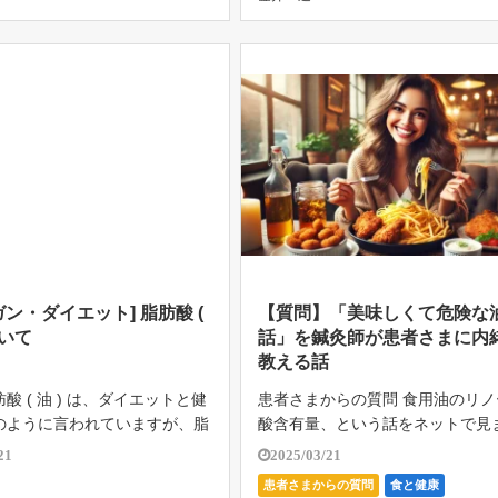
スって言葉はよく見るし、映画
くり腰になる？ ならないためには
し […]
ガン・ダイエット] 脂肪酸 (
【質問】「美味しくて危険な
ついて
話」を鍼灸師が患者さまに内
教える話
酸 ( 油 ) は、ダイエットと健
患者さまからの質問 食用油のリノ
のように言われていますが、脂
酸含有量、という話をネットで見
あなたの細胞膜やホルモンを作
た。 リノール酸とはなんですか？
21
2025/03/21
要な栄養素です。 健康に良い
ール酸の何がダメなんですか？ 取
患者さまからの質問
食と健康
肪酸 ( 油 ) の変移をみていき
けるとどうなりますか？ リノール