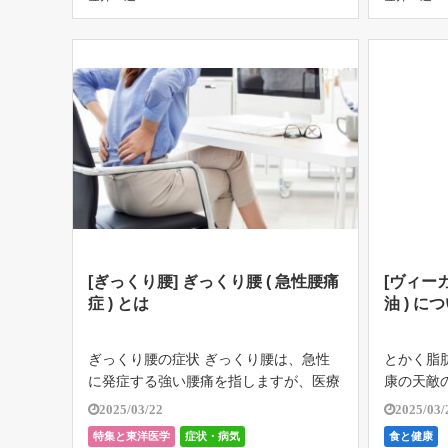
ガン ) の […]
サイコパ
やド […]
[ぎっくり腰] ぎっくり腰 ( 急性腰痛
[ヴィー
症 ) とは
油 ) に
ぎっくり腰の症状 ぎっくり腰は、急性
とかく脂肪
に発症する強い腰痛を指しますが、医療
康の天敵
用語ではないため、定義も曖昧ですが、
肪酸は、
2025/03/22
2025/03/
一般的には、以下のような特徴がありま
るのに必
特集と東洋医学
症状・病気
食と健康
す。 突然の痛み 重い物を持ち上げる、
とされた脂