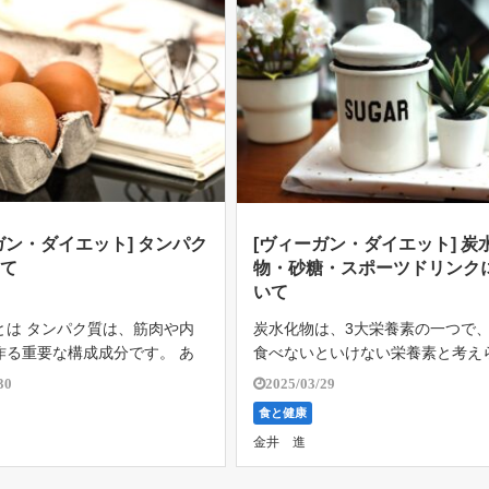
ガン・ダイエット] タンパク
[ヴィーガン・ダイエット] 炭
いて
物・砂糖・スポーツドリンク
いて
とは タンパク質は、筋肉や内
炭水化物は、3大栄養素の一つで
作る重要な構成成分です。 あ
食べないといけない栄養素と考え
の12～15％は、タンパク質
いましたが、疑問が上がっていま
30
2025/03/29
います。 タンパク質は、血
そのうえ、カロリーばかり考える
食と健康
組織、筋肉にあるのですが、特
養学では見落とされがちなのが、
金井 進
に多くあり、身体内の総タンパ
水化物と複合炭水化物の違いです。
ロリ […]