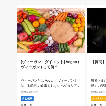
[ヴィーガン・ダイエット] Vegan (
【質問
ヴィーガン ) って何？
ヴィーガンとは Vegan ( ヴィーガン )
患者さま
は、動物性の食事をしないベジタリアン
感」の記
( 菜食主義 ) に加えて、牛乳やチーズな
なりまし
2025/03/25
2025/03/
ど酪農製品も食べない人たちのことで
ス」とい
食と健康
メンタルヘ
す。 主なベジタリアン・Vegan ( ヴィー
た。 こ
患者さまか
金井 進
金井 進