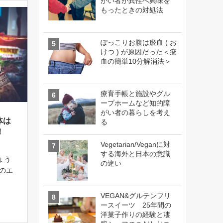
がい者が異性へ興味を
もったときの対処法
ぽっこりお腹は瘀血 ( お
けつ ) が原因だった＜瘀
血の簡単10分解消法＞
療育手帳と施設やグル
ープホームなど知的障
がい者の暮らしを考え
体は
る
！
Vegetarian/Veganに対
する海外と日本の意識
ょう
の違い
のエ
ま
1度上
VEGAN&グルテンフリ
、私た
ースイーツ 25年間の
延して
洋菓子作りの経験と凄