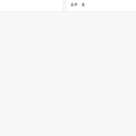
金井 進
 飽和脂肪酸 […]
は？ 「リノール酸」って聞いたこ
あり […]