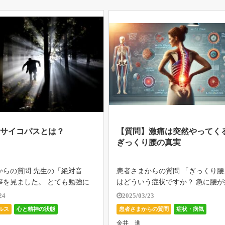
います […]
】サイコパスとは？
【質問】激痛は突然やってく
ぎっくり腰の真実
からの質問 先生の「絶対音
患者さまからの質問 「ぎっくり腰
事を見ました。 とても勉強に
はどういう症状ですか？ 急に腰が
た。 その記事の中に「エンパ
なって動けなるなる、くらいの情
24
2025/03/23
う言葉があり、初めて知りまし
知りません。 どんな人がなりやす
ルス
心と精神の状態
患者さまからの質問
症状・病気
れはサイコパスの仲間ですか？
ならない人はどういう人？ なんで
らの質問
金井 進