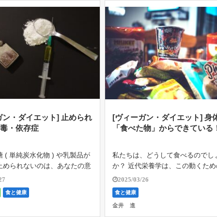
ガン・ダイエット] 止められ
[ヴィーガン・ダイエット] 身
中毒・依存症
「食べた物」からできている
 ( 単純炭水化物 ) や乳製品が
私たちは、どうして食べるのでし
止められないのは、あなたの意
か？ 近代栄養学は、この動くため
からではないのです。 中毒・
ネルギーを重要視しています。 つ
27
2025/03/26
のです。 モルヒネ、ヘロイン
り、1気圧で、水1gの温度を摂氏
食と健康
食と健康
ァナのような麻薬と同じように
げるための熱量であるカロリーで
金井 進
ているのです。 お肉、 […]
ちの食事を考える奇妙な現象が蔓