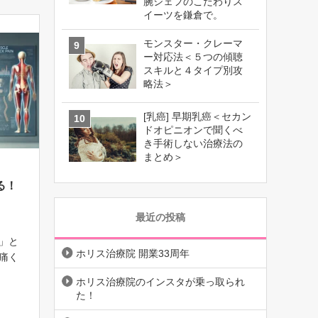
腕シェフのこだわりス
イーツを鎌倉で。
モンスター・クレーマ
ー対応法＜５つの傾聴
スキルと４タイプ別攻
略法＞
[乳癌] 早期乳癌＜セカン
ドオピニオンで聞くべ
き手術しない治療法の
まとめ＞
る！
最近の投稿
」と
ホリス治療院 開業33周年
痛く
報しか
ホリス治療院のインスタが乗っ取られ
い？
た！
ぎっ