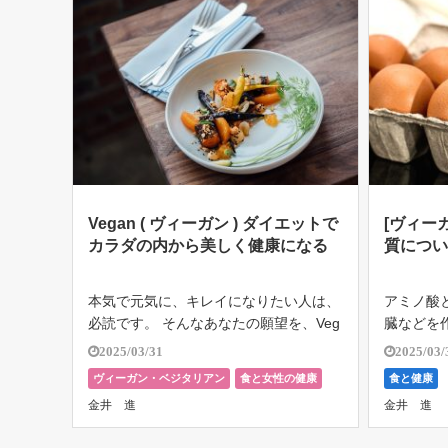
Vegan ( ヴィーガン ) ダイエットで
[ヴィー
カラダの内から美しく健康になる
質につ
本気で元気に、キレイになりたい人は、
アミノ酸
必読です。 そんなあなたの願望を、Veg
臓などを
an ( ヴィーガン ) ・ダイエットは、叶え
なたの身体
2025/03/31
2025/03/
てくれるかもしれません。 ただし、こ
でできて
ヴィーガン・ベジタリアン
食と女性の健康
食と健康
の記事を読んだあなたの食事や生活が一
液、内臓
金井 進
金井 進
変する可能性がありますので […]
に骨格筋
ク質 […]