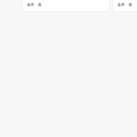
金井 進
金井 進
身体をひねる、くしゃみなどの際に発
ましょう。
症。 […]