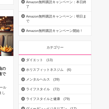
どう
Amazon無料購読キャンペーン：本日終
了
Amazon無料購読キャンペーン：明日ま
で
Amazon無料購読キャンペーン開始！
カテゴリー
ダイエット
(13)
油の
ホリスフィットネスジム
(6)
緒で
メンタルヘルス
(39)
ール
ライフスタイル
(72)
まし
 リノ
ライフスタイルと健康
(79)
り続
ヴィーガン・ベジタリアン
(17)
酸と