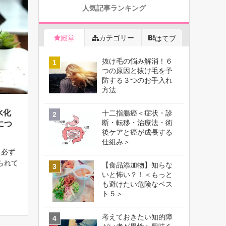
人気記事ランキング
殿堂
カテゴリー
はてブ
抜け毛の悩み解消！６
つの原因と抜け毛を予
防する３つのお手入れ
方法
水化
十二指腸癌＜症状・診
断・転移・治療法・術
につ
後ケアと癌が成長する
仕組み＞
、必ず
られて
【食品添加物】知らな
す。
いと怖い？！＜もっと
も避けたい危険なベス
近代栄
ト５＞
単純炭
 カ
考えておきたい知的障