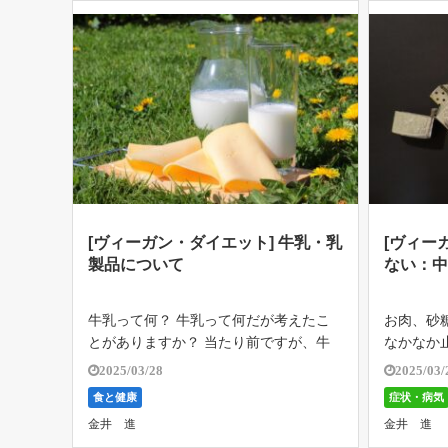
[ヴィーガン・ダイエット] 牛乳・乳
[ヴィー
製品について
ない：
牛乳って何？ 牛乳って何だが考えたこ
お肉、砂糖
とがありますか？ 当たり前ですが、牛
なかなか
のおっぱい ( 母乳 ) なのです。 牛の赤ち
思が弱い
2025/03/28
2025/03/
ゃんは、2年間で4kgから90kgまで成長
依存症な
食と健康
症状・病気
します。 大人であるあなたが、牛の赤
やマリフ
金井 進
金井 進
ちゃんと同じものを飲んで […]
脳に作用し