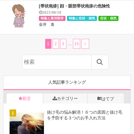
[帯状疱疹] 顔・眼部帯状疱疹の危険性
2025/08/18
特集と東洋医学
特集と症状・病気
症状・病気
金井 進
1
2
3
…
15
人気記事ランキング
殿堂
カテゴリー
はてブ
抜け毛の悩み解消！６つの原因と抜け毛
を予防する３つのお手入れ方法