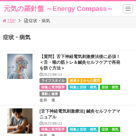
元気の羅針盤 ～Energy Compass～
TOP
症状・病気
症状・病気
【質問】舌下神経電気刺激療法後に必須！
＜舌・喉の筋トレ＆鍼灸セルフケアで再発
を防ぐ方法＞
2025/08/22
ライフスタイル
患者さまからの質問
特集と東洋医学
特集と症状・病気
症状・病気
運動と健康
金井 進
[舌下神経電気刺激療法] 鍼灸セルフケアマ
ニュアル
2025/08/22
特集と東洋医学
特集と症状・病気
症状・病気
金井 進