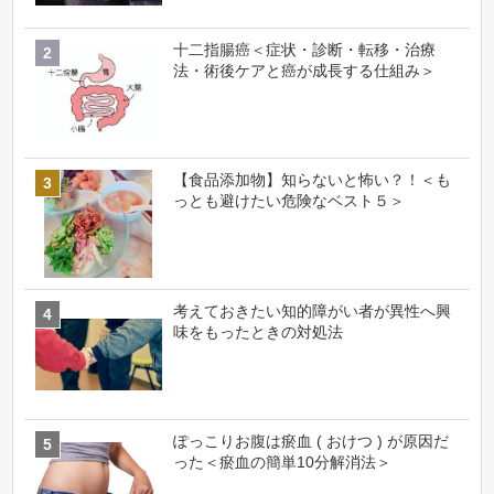
十二指腸癌＜症状・診断・転移・治療
法・術後ケアと癌が成長する仕組み＞
【食品添加物】知らないと怖い？！＜も
っとも避けたい危険なベスト５＞
考えておきたい知的障がい者が異性へ興
味をもったときの対処法
ぽっこりお腹は瘀血 ( おけつ ) が原因だ
った＜瘀血の簡単10分解消法＞