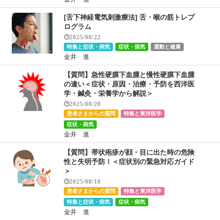
[舌下神経電気刺激療法] 舌・喉の筋トレプ
ログラム
2025/08/22
特集と症状・病気
症状・病気
運動と健康
金井 進
【質問】急性硬膜下血腫と慢性硬膜下血腫
の違い＜症状・原因・治療・予防を西洋医
学・鍼灸・栄養学から解説＞
2025/08/20
患者さまからの質問
特集と東洋医学
症状・病気
金井 進
【質問】帯状疱疹が顔・目に出た時の危険
性と失明予防！＜症状別の緊急対応ガイド
＞
2025/08/18
患者さまからの質問
特集と東洋医学
特集と症状・病気
症状・病気
金井 進