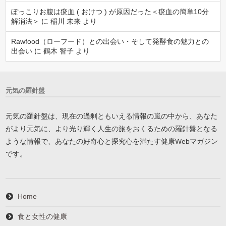
ぽっこりお腹は瘀血 ( おけつ ) が原因だった＜瘀血の簡単10分
解消法＞
に
稲川 未来
より
Rawfood（ローフード）との出会い・そして発酵食の魅力との
出会い
に
鶴木 智子
より
元気の羅針盤
元気の羅針盤は、現在の過剰ともいえる情報の嵐の中から、あなた
がより元気に、より光り輝く人生の旅をおくるための羅針盤となる
ような情報で、あなたの好奇心と探究心を満たす健康Webマガジン
です。
Home
食と女性の健康