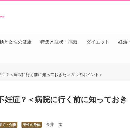
s～
動と女性の健康
特集と症状・病気
ダイエット
妊活
妊症？＜病院に行く前に知っておきたい５つのポイント＞
不妊症？＜病院に行く前に知っておき
金井 進
育て・介護
男性の身体