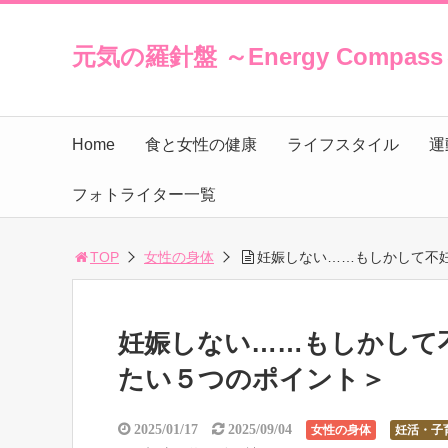
元気の羅針盤 ～Energy Compas
Home
食と女性の健康
ライフスタイル
運
フォトライター一覧
TOP
女性の身体
妊娠しない……もしかして不
妊娠しない……もしかして
たい５つのポイント＞
2025/01/17
2025/09/04
女性の身体
妊活・子