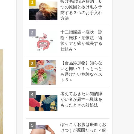
抜け毛の悩み解消！６
つの原因と抜け毛を予
防する３つのお手入れ
方法
十二指腸癌＜症状・診
断・転移・治療法・術
後ケアと癌が成長する
仕組み＞
【食品添加物】知らな
いと怖い？！＜もっと
も避けたい危険なベス
ト５＞
考えておきたい知的障
がい者が異性へ興味を
もったときの対処法
ぽっこりお腹は瘀血 ( お
けつ ) が原因だった＜瘀