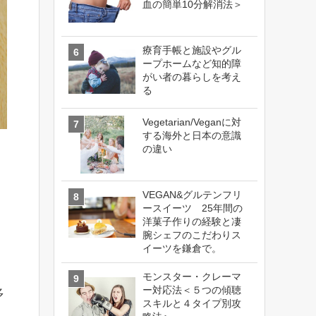
血の簡単10分解消法＞
療育手帳と施設やグル
ープホームなど知的障
がい者の暮らしを考え
る
Vegetarian/Veganに対
する海外と日本の意識
の違い
VEGAN&グルテンフリ
ースイーツ 25年間の
洋菓子作りの経験と凄
腕シェフのこだわりス
イーツを鎌倉で。
モンスター・クレーマ
ー対応法＜５つの傾聴
多
スキルと４タイプ別攻