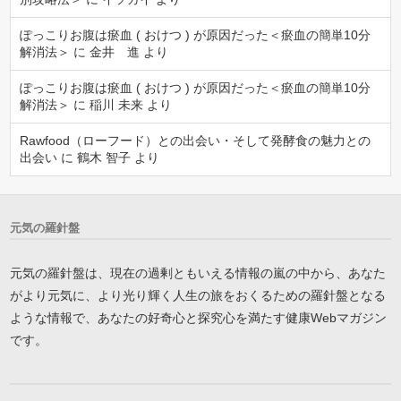
ぽっこりお腹は瘀血 ( おけつ ) が原因だった＜瘀血の簡単10分
解消法＞
に
金井 進
より
ぽっこりお腹は瘀血 ( おけつ ) が原因だった＜瘀血の簡単10分
解消法＞
に
稲川 未来
より
Rawfood（ローフード）との出会い・そして発酵食の魅力との
出会い
に
鶴木 智子
より
元気の羅針盤
元気の羅針盤は、現在の過剰ともいえる情報の嵐の中から、あなた
がより元気に、より光り輝く人生の旅をおくるための羅針盤となる
ような情報で、あなたの好奇心と探究心を満たす健康Webマガジン
です。