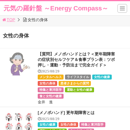
元気の羅針盤 ～Energy Compass～
TOP
女性の身体
女性の身体
【質問】メノポハンドとは？＜更年期障害
の症状別セルフケア＆食事プラン表：ツボ
押し・運動・予防法まで完全ガイド＞
2025/08/29
メンタルヘルス
ライフスタイル
女性の健康
女性の身体
患者さまからの質問
特集と東洋医学
運動と女性の健康
食と女性の健康
金井 進
[メノポハンド] 更年期障害とは
2025/08/29
女性の健康
女性の身体
特集と東洋医学