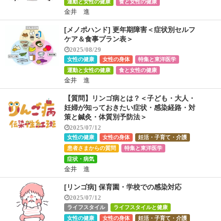
運動と女性の健康
食と女性の健康
金井 進
[メノポハンド] 更年期障害＜症状別セルフ
ケア＆食事プラン表＞
2025/08/29
女性の健康
女性の身体
特集と東洋医学
運動と女性の健康
食と女性の健康
金井 進
【質問】リンゴ病とは？＜子ども・大人・
妊婦が知っておきたい症状・感染経路・対
策と鍼灸・体質別予防法＞
2025/07/12
女性の健康
女性の身体
妊活・子育て・介護
患者さまからの質問
特集と東洋医学
症状・病気
金井 進
[リンゴ病] 保育園・学校での感染対応
2025/07/12
ライフスタイル
ライフスタイルと健康
女性の健康
女性の身体
妊活・子育て・介護