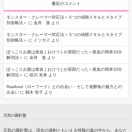
最近のコメント
モンスター・クレーマー対応法＜５つの傾聴スキルと４タイプ
別攻略法＞
に
金井 進
より
モンスター・クレーマー対応法＜５つの傾聴スキルと４タイプ
別攻略法＞
に
イソガイ
より
ぽっこりお腹は瘀血 ( おけつ ) が原因だった＜瘀血の簡単10分
解消法＞
に
金井 進
より
ぽっこりお腹は瘀血 ( おけつ ) が原因だった＜瘀血の簡単10分
解消法＞
に
稲川 未来
より
Rawfood（ローフード）との出会い・そして発酵食の魅力との
出会い
に
鶴木 智子
より
元気の羅針盤
元気の羅針盤は、現在の過剰ともいえる情報の嵐の中から、あなた