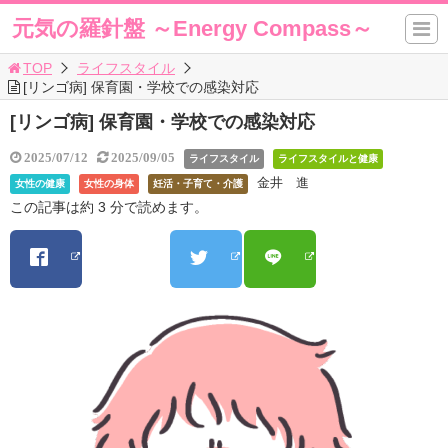
元気の羅針盤 ～Energy Compass～
TOP
ライフスタイル
[リンゴ病] 保育園・学校での感染対応
[リンゴ病] 保育園・学校での感染対応
2025/07/12
2025/09/05
ライフスタイル
ライフスタイルと健康
金井 進
女性の健康
女性の身体
妊活・子育て・介護
この記事は約 3 分で読めます。