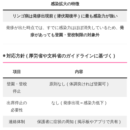
感染拡大の特徴
リンゴ病は発疹出現前 ( 潜伏期後半 ) に最も感染力が強い
発疹が出た時点では、すでに感染力はほぼ消失しているため、
発
疹があっても登園・登校制限の対象外
◉ 対応方針 ( 厚労省や文科省のガイドラインに基づく )
項目
内容
登園・登校
原則なし ( 体調良ければ登園可 )
停止
出席停止の
なし ( 発疹出現＝感染力低下 )
必要性
連絡体制
保護者に症状の周知 ( 掲示板やアプリで共有 )