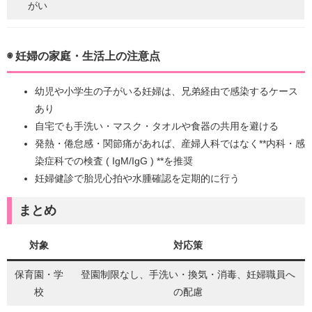
がい
◉ 妊婦の家庭・生活上の注意点
幼児や小学生の子がいる妊婦は、兄弟経由で感染するケース
あり
自宅でも手洗い・マスク・タオルや食器の共用を避ける
発熱・倦怠感・関節痛があれば、産婦人科ではなく**内科・感
染症科での検査 ( IgM/IgG ) **を推奨
妊婦健診で胎児心拍や水腫確認を定期的に行う
まとめ
対象
対応策
保育園・学
登園制限なし、手洗い・換気・消毒、妊婦職員へ
校
の配慮