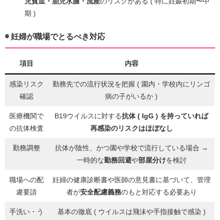
児貧血・胎児水腫・流産
のリスクがある ( 特に妊娠初期〜中
期 )
◉ 妊婦が職場でとるべき対応
項目
内容
感染リスク
勤務先での流行状況を把握 ( 園内・学校内にリンゴ
確認
病の子がいるか )
医療機関で
B19ウイルスに対する
抗体 ( IgG ) を持っていれば
の抗体検査
再感染のリスクはほぼなし
勤務調整
抗体が陰性、かつ園や学校で流行している場合 →
一時的な
勤務回避
や
部屋分け
を検討
職場への配
妊婦の健康診断書や医師の意見書に基づいて、管理
慮要請
者が
安全配慮義務
のもと対応する必要あり
手洗い・う
基本の徹底 ( ウイルスは飛沫や手指接触で感染 )