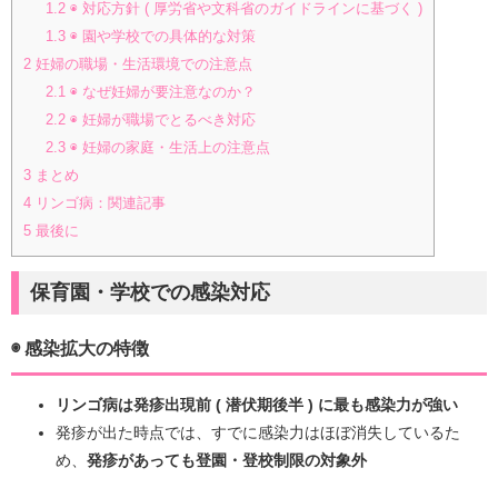
1.2
◉ 対応方針 ( 厚労省や文科省のガイドラインに基づく )
1.3
◉ 園や学校での具体的な対策
2
妊婦の職場・生活環境での注意点
2.1
◉ なぜ妊婦が要注意なのか？
2.2
◉ 妊婦が職場でとるべき対応
2.3
◉ 妊婦の家庭・生活上の注意点
3
まとめ
4
リンゴ病：関連記事
5
最後に
保育園・学校での感染対応
◉ 感染拡大の特徴
リンゴ病は発疹出現前 ( 潜伏期後半 ) に最も感染力が強い
発疹が出た時点では、すでに感染力はほぼ消失しているた
め、
発疹があっても登園・登校制限の対象外