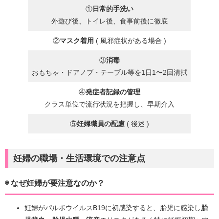
①
日常的手洗い
外遊び後、トイレ後、食事前後に徹底
②
マスク着用
( 風邪症状がある場合 )
③
消毒
おもちゃ・ドアノブ・テーブル等を1日1〜2回清拭
④
発症者記録の管理
クラス単位で流行状況を把握し、早期介入
⑤
妊婦職員の配慮
( 後述 )
妊婦の職場・生活環境での注意点
◉ なぜ妊婦が要注意なのか？
妊婦がパルボウイルスB19に初感染すると、胎児に感染し
胎