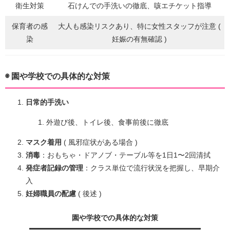
衛生対策
石けんでの手洗いの徹底、咳エチケット指導
保育者の感
大人も感染リスクあり、特に女性スタッフが注意 (
染
妊娠の有無確認 )
◉ 園や学校での具体的な対策
日常的手洗い
外遊び後、トイレ後、食事前後に徹底
マスク着用
( 風邪症状がある場合 )
消毒
：おもちゃ・ドアノブ・テーブル等を1日1〜2回清拭
発症者記録の管理
：クラス単位で流行状況を把握し、早期介
入
妊婦職員の配慮
( 後述 )
園や学校での具体的な対策