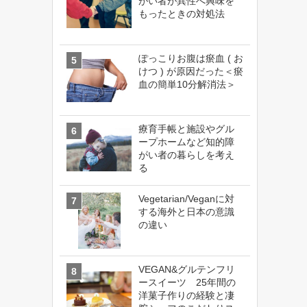
がい者が異性へ興味を
もったときの対処法
ぽっこりお腹は瘀血 ( お
けつ ) が原因だった＜瘀
血の簡単10分解消法＞
療育手帳と施設やグル
ープホームなど知的障
がい者の暮らしを考え
る
Vegetarian/Veganに対
する海外と日本の意識
の違い
VEGAN&グルテンフリ
ースイーツ 25年間の
洋菓子作りの経験と凄