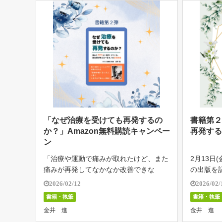
「なぜ治療を受けても再発するの
書籍第
か？」Amazon無料購読キャンペー
再発す
ン
「治療や運動で痛みが取れたけど、また
2月13日
痛みが再発してなかなか改善できな
の出版を記
い…」 誰もが気軽に情報発信できる今
定の電子
2026/02/12
2026/02/
の時代。 一度は良くなったのに、気づ
ます。 
書籍・執筆
書籍・執筆
くとまた痛くなったり病院も整体も運動
ても再発
金井 進
金井 進
も試したけど、結局繰り返して改善が難
きました。