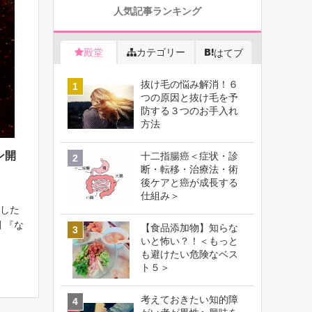
人気記事ランキング
殿堂
カテゴリー
はてブ
抜け毛の悩み解消！６
つの原因と抜け毛を予
防する３つのお手入れ
方法
ン開
十二指腸癌＜症状・診
断・転移・治療法・術
後ケアと癌が成長する
仕組み＞
ました
 『な
【食品添加物】知らな
』を6
いと怖い？！＜もっと
も避けたい危険なベス
取り
ト５＞
てあ
考えておきたい知的障