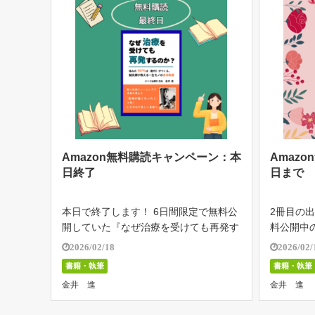
Amazon無料購読キャンペーン：本
Amaz
日終了
日まで
本日で終了します！ 6日間限定で無料公
2冊目の
開していた『なぜ治療を受けても再発す
料公開中
るのか？』 想像以上に多くの方にダウ
受けても再
2026/02/18
2026/02/
ンロードしていただきました。 受け取
ンキング
書籍・執筆
書籍・執筆
ってくださったみなさまありがとうござ
ョン医学
金井 進
金井 進
います！ 私の書籍がお役に立てばうれ
健康 ④伝
し […]