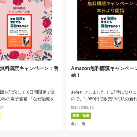
on無料購読キャンペーン：明
Amazon無料購読キャンペー
始！
出版を記念して 6日間限定で無
お待たせしました！ 17時になり
の私の電子書籍 『なぜ治療を
ので、1,980円で販売中の私の新刊
発するのか？』が Amazonラ
ぜ治療を受けても再発するのか？
17
2026/02/13
の４部門で ①リハビリテーシ
日間限定で無料公開します。 受け
書籍・執筆
 ②医学・薬学 ③家庭医学・
方はとっても簡単！ ①本文に書い
金井 進
統医学・東洋医学１位を […]
るURLをクリックしてAmazo […]