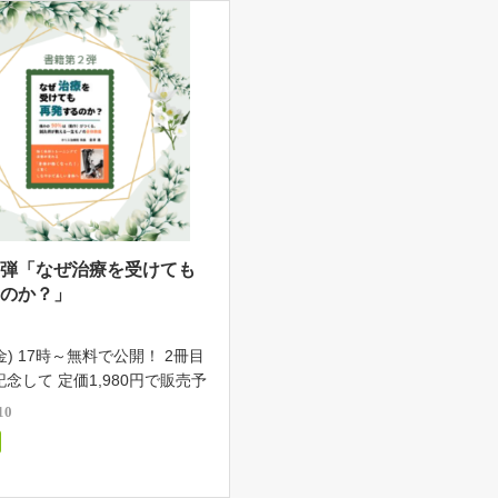
２弾「なぜ治療を受けても
るのか？」
(金) 17時～無料で公開！ 2冊目
念して 定価1,980円で販売予
書籍を6日間限定で無料公開し
10
この本には、「なぜ治療を受け
するのか？」について詳しく書
 この本の内容 […]