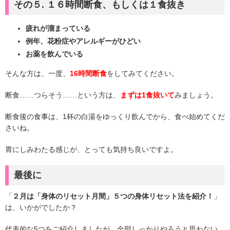
その５. １６時間断食、もしくは１食抜き
疲れが溜まっている
例年、花粉症やアレルギーがひどい
お薬を飲んでいる
そんな方は、一度、
16時間断食
をしてみてください。
断食……つらそう……という方は、
まずは1食抜いて
みましょう。
断食後の食事は、1杯の白湯をゆっくり飲んでから、食べ始めてくだ
さいね。
胃にしみわたる感じが、とっても気持ち良いですよ。
最後に
「
２月は「身体のリセット月間」５つの身体リセット法を紹介！
」
は、いかがでしたか？
代表的な5つをご紹介しましたが、全部しっかりやろうと思わない