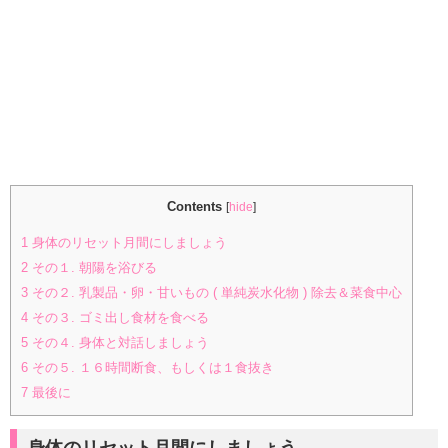
Contents
[
hide
]
1
身体のリセット月間にしましょう
2
その１. 朝陽を浴びる
3
その２. 乳製品・卵・甘いもの ( 単純炭水化物 ) 除去＆菜食中心
4
その３. ゴミ出し食材を食べる
5
その４. 身体と対話しましょう
6
その５. １６時間断食、もしくは１食抜き
7
最後に