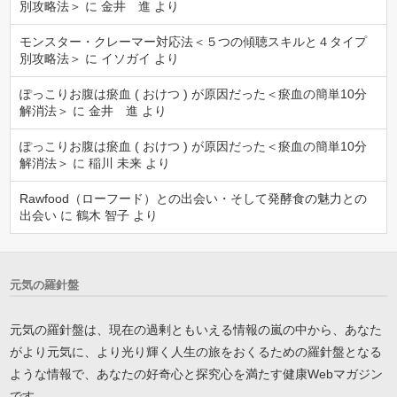
別攻略法＞
に
金井 進
より
モンスター・クレーマー対応法＜５つの傾聴スキルと４タイプ
別攻略法＞
に
イソガイ
より
ぽっこりお腹は瘀血 ( おけつ ) が原因だった＜瘀血の簡単10分
解消法＞
に
金井 進
より
ぽっこりお腹は瘀血 ( おけつ ) が原因だった＜瘀血の簡単10分
解消法＞
に
稲川 未来
より
Rawfood（ローフード）との出会い・そして発酵食の魅力との
出会い
に
鶴木 智子
より
元気の羅針盤
元気の羅針盤は、現在の過剰ともいえる情報の嵐の中から、あなた
がより元気に、より光り輝く人生の旅をおくるための羅針盤となる
ような情報で、あなたの好奇心と探究心を満たす健康Webマガジン
です。