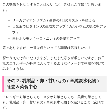
この効果をお話しすることはないほど、皆様もご存知だと思いま
す。
サーカディアンリズム ( 身体の1日のリズム ) を整える
日光浴でビタミンDの生成力アップ ( カルシウムの吸収率アッ
プ )
幸せホルモン ( セロトニン ) の分泌力アップ
等々ありますが、一番は何といっても朝陽は気持ちいい！
暦のうえでは春になりますが、まだまだ寒さが厳しいですが、お日
様のエネルギーが身体に入ってくるようなイメージで朝陽を浴びて
みましょうね。
その２. 乳製品・卵・甘いもの ( 単純炭水化物 )
除去＆菜食中心
アレルギー対策としても、メタボ対策としても、美容対策として
も、乳製品・卵・甘いもの ( 単純炭水化物 ) を避けることは必須で
す。