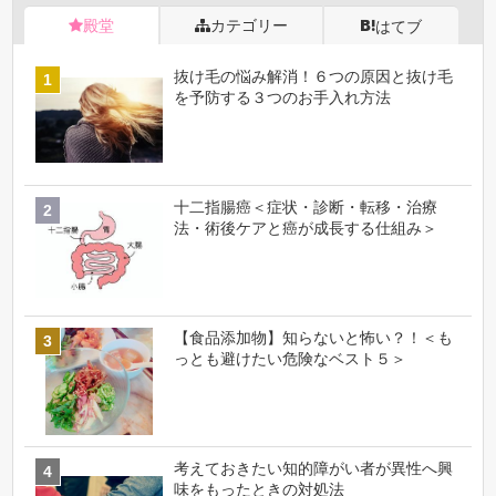
殿堂
カテゴリー
はてブ
抜け毛の悩み解消！６つの原因と抜け毛
を予防する３つのお手入れ方法
十二指腸癌＜症状・診断・転移・治療
法・術後ケアと癌が成長する仕組み＞
【食品添加物】知らないと怖い？！＜も
っとも避けたい危険なベスト５＞
考えておきたい知的障がい者が異性へ興
味をもったときの対処法