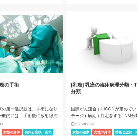
乳癌の手術
[乳癌] 乳癌の臨床病理分類・T
分類
療の第一選択肢は、手術になり
国際がん連合 ( UICC ) が定めて
一般的には、手術後に放射線治
テージ ( 病期 ) 判定をするTNM
、そのあとに薬物治療を行いま
介します。 Ｔ ( Tumor ) 原発腫
03
2025/05/02
所治療として、手術と放射線治
り癌が最初に発生した部位で、ど
女性の身体
特集と症状・病気
女性の健康
女性の身体
特集と症状・
ます。 全身治療として、薬物
浸潤増殖しているかをT1～T4に