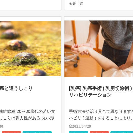
金井 進
ホルモン療法、化学療法、分子標
す。 […]
 乳癌と違うしこり
[乳癌] 乳癌手術 ( 乳房切除術 )
リハビリテーション
繊維線種 20～30歳代の若い女
手術方法や治り具合で異なります
 しこりは弾力性がある 丸い形
ハビリ ( 運動 ) をすることによ
と動く こぶし大まで大きくな
を早く回復することが出来ます。 
30
2025/04/29
 痛みは無い 20～30歳代の若
翌日から 指の運動 指の運動 じゃ