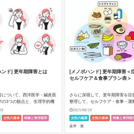
ハンド] 更年期障害とは
[メノポハンド] 更年期障害＜
セルフケア＆食事プラン表＞
害について、西洋医学・鍼灸医
さらに深堀して、更年期障害を症
学の3つの観点と、生理学的機
整理して、セルフケア・食事・運
て詳しくお伝えします。 「メ
灸セルフツボをまとめた実用的な
29
2025/08/29
ド」も更年期障害の一部として
表を考えてみました。 ホットフラ
女性の身体
特集と東洋医学
女性の健康
女性の身体
特集と東洋医
るので、ここを理解しておくと
ュ・発汗 症状 ホットフラッシュ
の健康
食と女性の健康
運動と女性の健康
食と女性の健康
金井 進
見やすくなります。 更年期障
セルフケア 冷却タオルや扇子を携