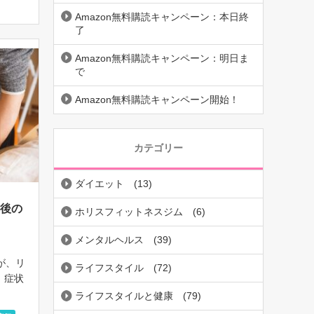
Amazon無料購読キャンペーン：本日終
了
Amazon無料購読キャンペーン：明日ま
で
Amazon無料購読キャンペーン開始！
カテゴリー
ダイエット
(13)
 後の
ホリスフィットネスジム
(6)
メンタルヘルス
(39)
が、リ
ライフスタイル
(72)
り、症状
手術
ライフスタイルと健康
(79)
んけん