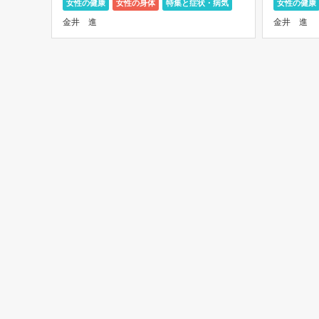
女性の健康
女性の身体
特集と症状・病気
女性の健康
は、小葉にできる小葉癌です。 早期癌
い女性に
金井 進
金井 進
は、一般的には、癌の大きさが1㎝ […]
丸い形で、