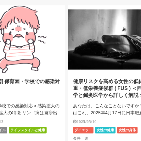
[…]
病] 保育園・学校での感染対
健康リスクを高める女性の低
重・低栄養症候群 ( FUS ) ＜
学と鍼灸医学から詳しく解説
校での感染対応 ◉ 感染拡大の
あなたは、こんなことないですか？
染拡大の特徴 リンゴ病は発疹出
はこれ、2025年4月17日に日本
潜伏期後半 ) に最も感染力が強い
が新たな疾患として位置付ける方
12
2025/05/10
た時点では、すでに感染力はほ
表した低体重・低栄養症候群 ( FUS
イル
ライフスタイルと健康
ダイエット
女性の健康
女性の身体
ているため、発疹があっても登
可能性がある症状です。 日本の2
女性の身体
妊活・子育て・介護
特集と東洋医学
金井 進
限の対象外 ◉ […]
性の20%前後が、BM […]