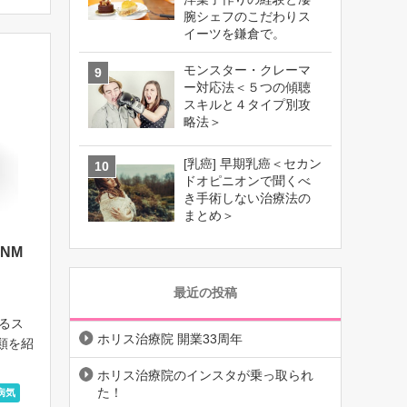
腕シェフのこだわりス
イーツを鎌倉で。
モンスター・クレーマ
ー対応法＜５つの傾聴
スキルと４タイプ別攻
略法＞
[乳癌] 早期乳癌＜セカン
ドオピニオンで聞くべ
き手術しない治療法の
まとめ＞
NM
最近の投稿
いるス
ホリス治療院 開業33周年
分類を紹
瘍、つま
ホリス治療院のインスタが乗っ取られ
れだけ
た！
病気
分けま