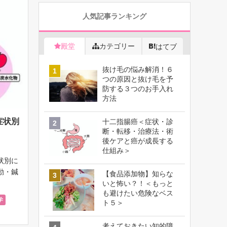
人気記事ランキング
殿堂
カテゴリー
はてブ
抜け毛の悩み解消！６
つの原因と抜け毛を予
防する３つのお手入れ
方法
症状別
十二指腸癌＜症状・診
断・転移・治療法・術
後ケアと癌が成長する
仕組み＞
状別に
動・鍼
【食品添加物】知らな
プラン
いと怖い？！＜もっと
も避けたい危険なベス
ッシ
学
ト５＞
・発汗
帯。
考えておきたい知的障