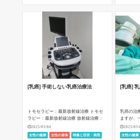
症状・病気
[…]
[乳癌] 手術しない乳癌治療法
[乳癌] 
トモセラピー：最新放射線治療 トモセ
乳癌の治
ラピー：最新放射線治療 放射線治療：
ますが、
癌病巣だけを狙える 副作用が少なくな
療を行い
2025/05/04
2025/05/
った 複数の癌にも同時に放射線を当て
す。 局
女性の健康
女性の身体
特集と症状・病気
女性の健康
ることが可能 今までの放射線治療は、
療があり