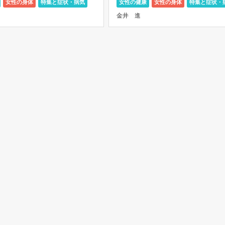
女性の身体
特集と症状・病気
女性の健康
女性の身体
特集と症状・
多く、しこりは弾力性があり、
( グーチョキパー ) の動き 手の
金井 進
指で押すと動く […]
たり閉じたりする […]