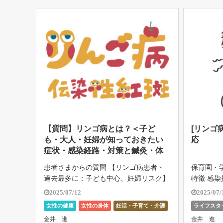
[…]
害 […]
食と女性の健康
【質問】リンゴ病とは？＜子ど
[リンゴ
も・大人・妊婦が知っておきたい
応
症状・感染経路・対策と鍼灸・体
質別予防法＞
患者さまからの質問 【リンゴ病患者・
保育園・学
過去最多に：子ども中心、妊婦リスク】
特徴 感
と言う記事を読みました。 リンゴ病っ
現前 ( 
2025/07/12
2025/07/
てなんですか？ 子どもが罹るイメージ
発疹が出
女性の健康
女性の身体
妊活・子育て・介護
ライフスタ
があります。 大人も罹りますか？ 感染
ぼ消失し
患者さまからの質問
特集と東洋医学
女性の健康
金井 進
金井 進
経路は？ 後遺症ってある？ 対策と予防
園・登校制