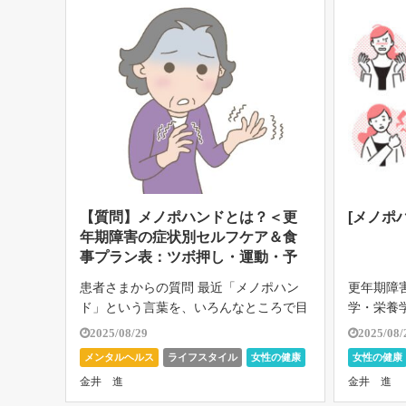
【質問】メノポハンドとは？＜更
[メノポ
年期障害の症状別セルフケア＆食
事プラン表：ツボ押し・運動・予
防法まで完全ガイド＞
患者さまからの質問 最近「メノポハン
更年期障
ド」という言葉を、いろんなところで目
学・栄養
にします。 メノポハンドとはどんな病
序を加え
2025/08/29
2025/08/
気ですか？ どんな人がなりやすい？ 前
ノポハン
メンタルヘルス
ライフスタイル
女性の健康
女性の健康
兆はある？ 治療法・対処法・予防法
起こりう
女性の身体
患者さまからの質問
運動と女性
金井 進
金井 進
は？ 完治する？ 回答 ご質問ありがとう
全体像が
特集と東洋医学
運動と女性の健康