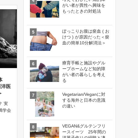
がい者が異性へ興味を
もったときの対処法
ぽっこりお腹は瘀血 ( お
けつ ) が原因だった＜瘀
血の簡単10分解消法＞
療育手帳と施設やグル
ープホームなど知的障
がい者の暮らしを考え
体
る
西洋医
＞
Vegetarian/Veganに対
する海外と日本の意識
 実
の違い
肥満学会
針を発
 ) の
VEGAN&グルテンフリ
0代女
ースイーツ 25年間の
洋菓子作りの経験と凄