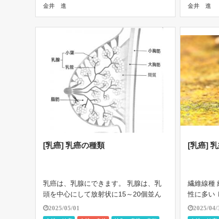
金井 進
金井 進
癌細胞にだけ放射線をかけることが難し
療法 ( 
かっ […]
[…]
[乳癌] 乳癌の種類
[乳癌]
乳癌は、乳腺にできます。 乳腺は、乳
繊維線種 
頭を中心にして放射状に15～20個並ん
性に多い
でいます。 乳癌の約90％は、乳管にで
指で押す
2025/05/01
2025/04/
きる乳管癌から発生します。 約5～15％
る人もいる