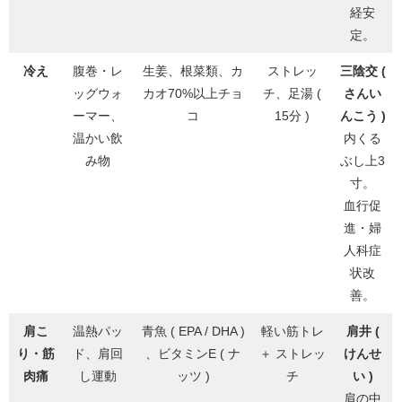
経安
定。
冷え
腹巻・レ
生姜、根菜類、カ
ストレッ
三陰交 (
ッグウォ
カオ70%以上チョ
チ、足湯 (
さんい
ーマー、
コ
15分 )
んこう )
温かい飲
内くる
み物
ぶし上3
寸。
血行促
進・婦
人科症
状改
善。
肩こ
温熱パッ
青魚 ( EPA / DHA )
軽い筋トレ
肩井 (
り・筋
ド、肩回
、ビタミンE ( ナ
＋ ストレッ
けんせ
肉痛
し運動
ッツ )
チ
い )
肩の中