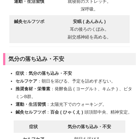
運動・生活習慣
就寝前のストレッチ。
深呼吸。
鍼灸セルフツボ
安眠 ( あんみん )
耳の後ろのくぼみ。
副交感神経を高める。
気分の落ち込み・不安
症状
：
気分の落ち込み・不安
セルフケア
：朝日を浴びる、予定を詰めすぎない。
推奨食材・栄養素
：発酵食品 ( ヨーグルト、キムチ ) 、ビタ
ミンB群。
運動・生活習慣
：太陽光下でのウォーキング。
鍼灸セルフツボ
：
百会 ( ひゃくえ )
頭頂部中央、精神安定。
症状
気分の落ち込み・不安
セルフケア
朝日を浴びる。