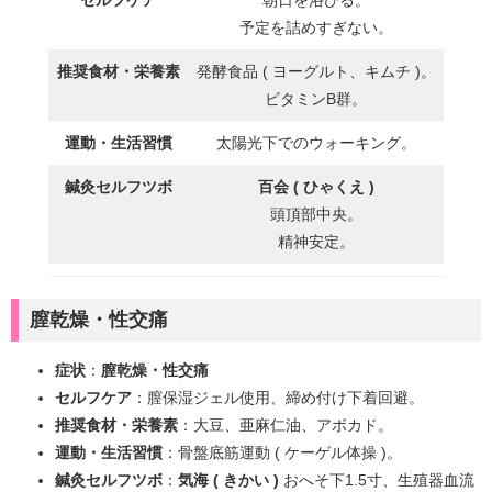
予定を詰めすぎない。
推奨食材・栄養素
発酵食品 ( ヨーグルト、キムチ )。
ビタミンB群。
運動・生活習慣
太陽光下でのウォーキング。
鍼灸セルフツボ
百会 ( ひゃくえ )
頭頂部中央。
精神安定。
膣乾燥・性交痛
症状
：
膣乾燥・性交痛
セルフケア
：膣保湿ジェル使用、締め付け下着回避。
推奨食材・栄養素
：大豆、亜麻仁油、アボカド。
運動・生活習慣
：骨盤底筋運動 ( ケーゲル体操 )。
鍼灸セルフツボ
：
気海 ( きかい )
おへそ下1.5寸、生殖器血流