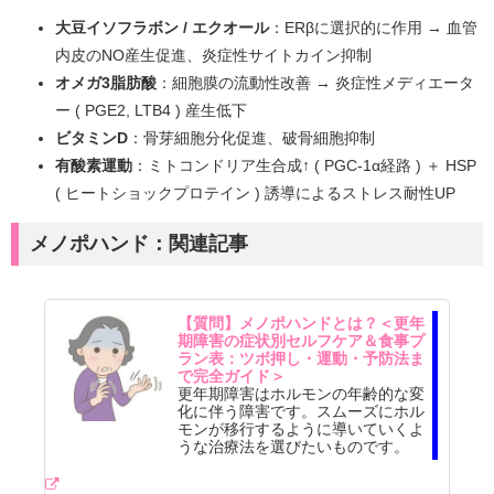
大豆イソフラボン / エクオール
：ERβに選択的に作用 → 血管
内皮のNO産生促進、炎症性サイトカイン抑制
オメガ3脂肪酸
：細胞膜の流動性改善 → 炎症性メディエータ
ー ( PGE2, LTB4 ) 産生低下
ビタミンD
：骨芽細胞分化促進、破骨細胞抑制
有酸素運動
：ミトコンドリア生合成↑ ( PGC-1α経路 ) ＋ HSP
( ヒートショックプロテイン ) 誘導によるストレス耐性UP
メノポハンド：関連記事
【質問】メノポハンドとは？＜更年
期障害の症状別セルフケア＆食事プ
ラン表：ツボ押し・運動・予防法ま
で完全ガイド＞
更年期障害はホルモンの年齢的な変
化に伴う障害です。スムーズにホル
モンが移行するように導いていくよ
うな治療法を選びたいものです。