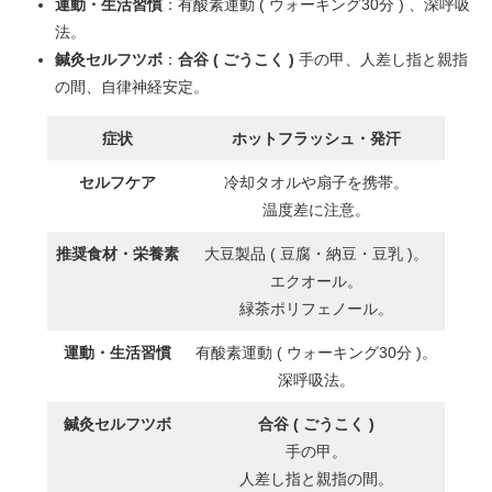
運動・生活習慣
：有酸素運動 ( ウォーキング30分 ) 、深呼吸
法。
鍼灸セルフツボ
：
合谷 ( ごうこく )
手の甲、人差し指と親指
の間、自律神経安定。
症状
ホットフラッシュ・発汗
セルフケア
冷却タオルや扇子を携帯。
温度差に注意。
推奨食材・栄養素
大豆製品 ( 豆腐・納豆・豆乳 )。
エクオール。
緑茶ポリフェノール。
運動・生活習慣
有酸素運動 ( ウォーキング30分 )。
深呼吸法。
鍼灸セルフツボ
合谷 ( ごうこく )
手の甲。
人差し指と親指の間。