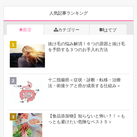
人気記事ランキング
殿堂
カテゴリー
はてブ
抜け毛の悩み解消！６つの原因と抜け毛
を予防する３つのお手入れ方法
十二指腸癌＜症状・診断・転移・治療
法・術後ケアと癌が成長する仕組み＞
【食品添加物】知らないと怖い？！＜も
っとも避けたい危険なベスト５＞