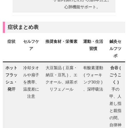
心肺機能サポート。
症状まとめ表
症状
セルフケ
推奨食材・栄養素
運動・生活
鍼灸セ
ア
習慣
ルフツ
ボ
ホット
冷却タオ
大豆製品 ( 豆腐・
有酸素運動
合谷 (
フラッ
ルや扇子
納豆・豆乳 ) 、エ
( ウォーキ
ごうこ
シュ・
を携帯、
クオール、緑茶ポ
ング30分 )
く )
発汗
温度差に
リフェノール
、深呼吸法
手の
注意
甲、人
差し指
と親指
の間。
自律神