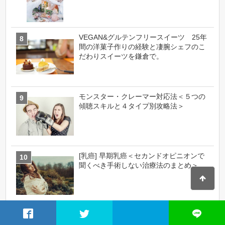
VEGAN&グルテンフリースイーツ 25年
間の洋菓子作りの経験と凄腕シェフのこ
だわりスイーツを鎌倉で。
モンスター・クレーマー対応法＜５つの
傾聴スキルと４タイプ別攻略法＞
[乳癌] 早期乳癌＜セカンドオピニオンで
聞くべき手術しない治療法のまとめ＞