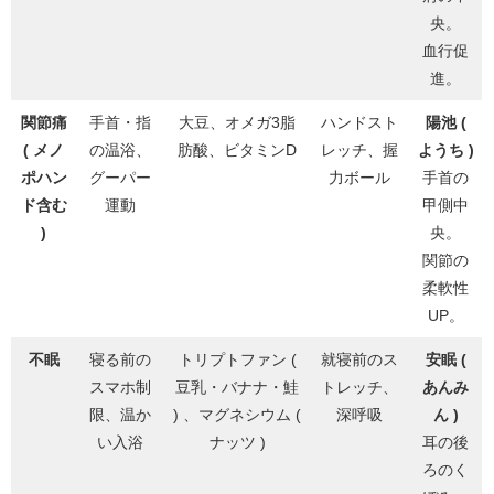
央。
血行促
進。
関節痛
手首・指
大豆、オメガ3脂
ハンドスト
陽池 (
( メノ
の温浴、
肪酸、ビタミンD
レッチ、握
ようち )
ポハン
グーパー
力ボール
手首の
ド含む
運動
甲側中
)
央。
関節の
柔軟性
UP。
不眠
寝る前の
トリプトファン (
就寝前のス
安眠 (
スマホ制
豆乳・バナナ・鮭
トレッチ、
あんみ
限、温か
) 、マグネシウム (
深呼吸
ん )
い入浴
ナッツ )
耳の後
ろのく