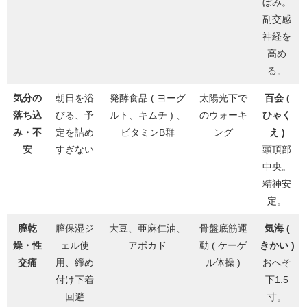
ぼみ。
副交感
神経を
高め
る。
気分の
朝日を浴
発酵食品 ( ヨーグ
太陽光下で
百会 (
落ち込
びる、予
ルト、キムチ ) 、
のウォーキ
ひゃく
み・不
定を詰め
ビタミンB群
ング
え )
安
すぎない
頭頂部
中央。
精神安
定。
膣乾
膣保湿ジ
大豆、亜麻仁油、
骨盤底筋運
気海 (
燥・性
ェル使
アボカド
動 ( ケーゲ
きかい )
交痛
用、締め
ル体操 )
おへそ
付け下着
下1.5
回避
寸。