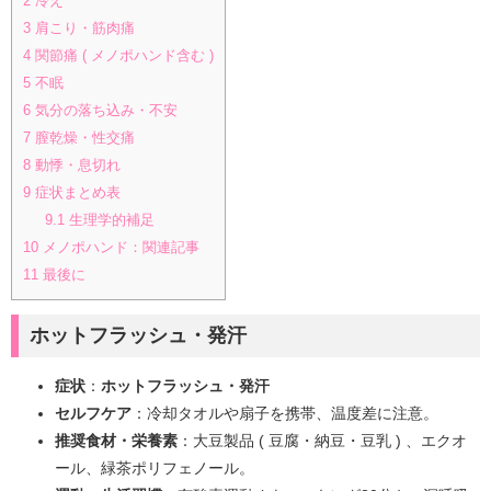
2
冷え
3
肩こり・筋肉痛
4
関節痛 ( メノポハンド含む )
5
不眠
6
気分の落ち込み・不安
7
膣乾燥・性交痛
8
動悸・息切れ
9
症状まとめ表
9.1
生理学的補足
10
メノポハンド：関連記事
11
最後に
ホットフラッシュ・発汗
症状
：
ホットフラッシュ・発汗
セルフケア
：冷却タオルや扇子を携帯、温度差に注意。
推奨食材・栄養素
：大豆製品 ( 豆腐・納豆・豆乳 ) 、エクオ
ール、緑茶ポリフェノール。