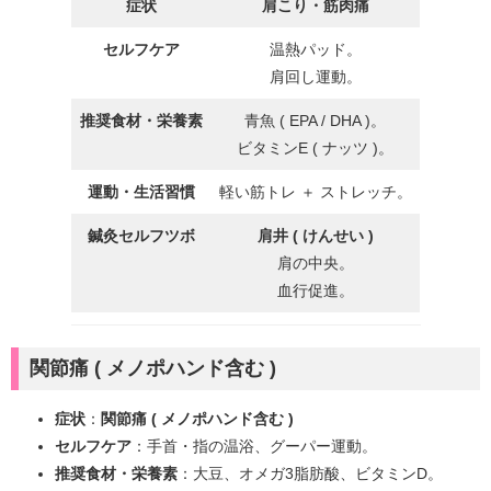
症状
肩こり・筋肉痛
セルフケア
温熱パッド。
肩回し運動。
推奨食材・栄養素
青魚 ( EPA / DHA )。
ビタミンE ( ナッツ )。
運動・生活習慣
軽い筋トレ ＋ ストレッチ。
鍼灸セルフツボ
肩井 ( けんせい )
肩の中央。
血行促進。
関節痛 ( メノポハンド含む )
症状
：
関節痛 ( メノポハンド含む )
セルフケア
：手首・指の温浴、グーパー運動。
推奨食材・栄養素
：大豆、オメガ3脂肪酸、ビタミンD。