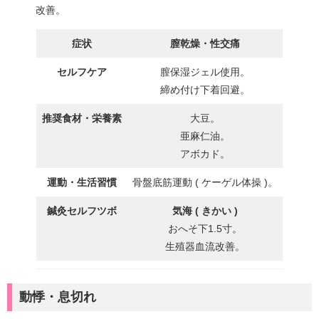
改善。
症状
膣乾燥・性交痛
セルフケア
膣保湿ジェル使用。
締め付け下着回避。
推奨食材・栄養素
大豆。
亜麻仁油。
アボカド。
運動・生活習慣
骨盤底筋運動 ( ケーゲル体操 )。
鍼灸セルフツボ
気海 ( きかい )
おへそ下1.5寸。
生殖器血流改善。
動悸・息切れ