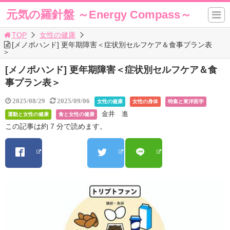
元気の羅針盤 ～Energy Compass～
TOP
女性の健康
[メノポハンド] 更年期障害＜症状別セルフケア＆食事プラン表
＞
[メノポハンド] 更年期障害＜症状別セルフケア＆食
事プラン表＞
2025/08/29
2025/09/06
女性の健康
女性の身体
特集と東洋医学
金井 進
運動と女性の健康
食と女性の健康
この記事は約 7 分で読めます。