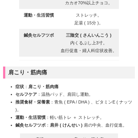
カカオ70%以上チョコ。
運動・生活習慣
ストレッチ。
足湯 ( 15分 )。
鍼灸セルフツボ
三陰交 ( さんいんこう )
内くるぶし上3寸。
血行促進・婦人科症状改善。
肩こり・筋肉痛
症状
：
肩こり・筋肉痛
セルフケア
：温熱パッド、肩回し運動。
推奨食材・栄養素
：青魚 ( EPA / DHA ) 、ビタミンE ( ナッツ
)。
運動・生活習慣
：軽い筋トレ ＋ ストレッチ。
鍼灸セルフツボ
：
肩井 ( けんせい )
肩の中央、血行促進。