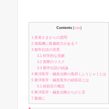
Contents
[
hide
]
1
患者さまからの質問
2
扇風機に殺傷能力がある？
3
都市伝説の背景
3.1
科学的な見解
3.2
実際のリスク
3.3
都市伝説の結論
4
東洋医学・鍼灸治療の風邪 ( ふうじゃ ) とは
5
東洋医学・鍼灸医学の経筋症とは
5.1
経筋症の概念
6
東洋医学・鍼灸治療からひと言
7
最後に