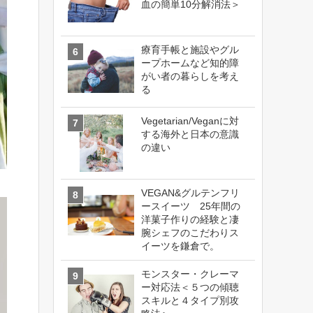
血の簡単10分解消法＞
療育手帳と施設やグル
ープホームなど知的障
がい者の暮らしを考え
る
Vegetarian/Veganに対
する海外と日本の意識
の違い
VEGAN&グルテンフリ
ースイーツ 25年間の
洋菓子作りの経験と凄
腕シェフのこだわりス
イーツを鎌倉で。
モンスター・クレーマ
ー対応法＜５つの傾聴
スキルと４タイプ別攻