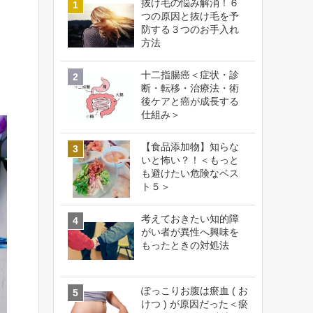
抜け毛の悩み解消！６
つの原因と抜け毛を予
防する３つのお手入れ
方法
十二指腸癌＜症状・診
断・転移・治療法・術
後ケアと癌が成長する
仕組み＞
【食品添加物】知らな
いと怖い？！＜もっと
も避けたい危険なベス
ト５＞
考えておきたい知的障
がい者が異性へ興味を
もったときの対処法
ぽっこりお腹は瘀血 ( お
けつ ) が原因だった＜瘀