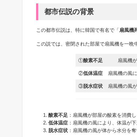
都市伝説の背景
この都市伝説は、特に韓国で有名で「
扇風機死亡
この説では、密閉された部屋で扇風機を一晩
①
酸素不足
扇風機
②
低体温症
扇風機の風
③
脱水症状
扇風機の風
酸素不足
：扇風機が部屋の酸素を消費し
低体温症
：扇風機の風により、体温が下
脱水症状
：扇風機の風が体から水分を奪