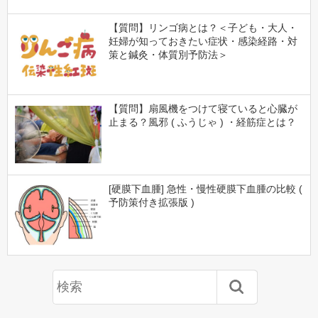
【質問】リンゴ病とは？＜子ども・大人・
妊婦が知っておきたい症状・感染経路・対
策と鍼灸・体質別予防法＞
【質問】扇風機をつけて寝ていると心臓が
止まる？風邪 ( ふうじゃ ) ・経筋症とは？
[硬膜下血腫] 急性・慢性硬膜下血腫の比較 (
予防策付き拡張版 )