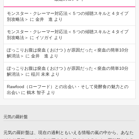
モンスター・クレーマー対応法＜５つの傾聴スキルと４タイプ
別攻略法＞
に
金井 進
より
モンスター・クレーマー対応法＜５つの傾聴スキルと４タイプ
別攻略法＞
に
イソガイ
より
ぽっこりお腹は瘀血 ( おけつ ) が原因だった＜瘀血の簡単10分
解消法＞
に
金井 進
より
ぽっこりお腹は瘀血 ( おけつ ) が原因だった＜瘀血の簡単10分
解消法＞
に
稲川 未来
より
Rawfood（ローフード）との出会い・そして発酵食の魅力との
出会い
に
鶴木 智子
より
元気の羅針盤
元気の羅針盤は、現在の過剰ともいえる情報の嵐の中から、あなた