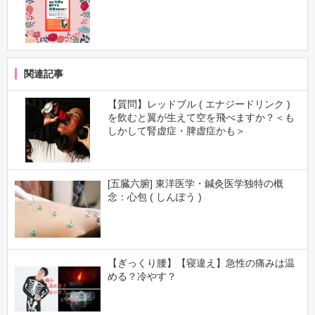
関連記事
【質問】レッドブル ( エナジードリンク )
を飲むと翼が生えて空を飛べますか？＜も
しかして腎虚症・脾虚症かも＞
[五臓六腑] 東洋医学・鍼灸医学独特の概
念：心包 ( しんぽう )
【ぎっくり腰】【寝違え】急性の痛みは温
める？冷やす？