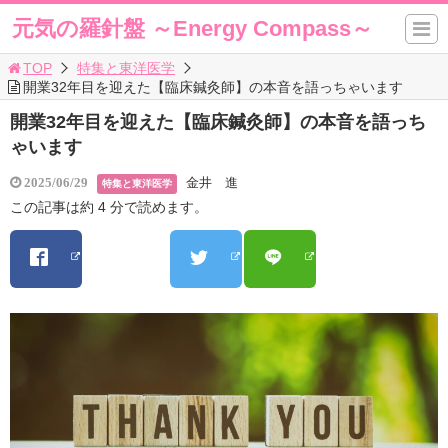
元気の羅針盤 ～Energy Compass～
TOP
特集と東洋医学
開業32年目を迎えた【臨床鍼灸師】の本音を語っちゃいます
開業32年目を迎えた【臨床鍼灸師】の本音を語っち
ゃいます
金井 進
2025/06/29
特集と東洋医学
この記事は約 4 分で読めます。