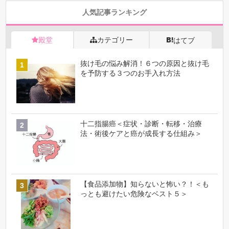
人気記事ランキング
殿堂
カテゴリー
はてブ
抜け毛の悩み解消！６つの原因と抜け毛
を予防する３つのお手入れ方法
十二指腸癌＜症状・診断・転移・治療
法・術後ケアと癌が成長する仕組み＞
【食品添加物】知らないと怖い？！＜も
っとも避けたい危険なベスト５＞