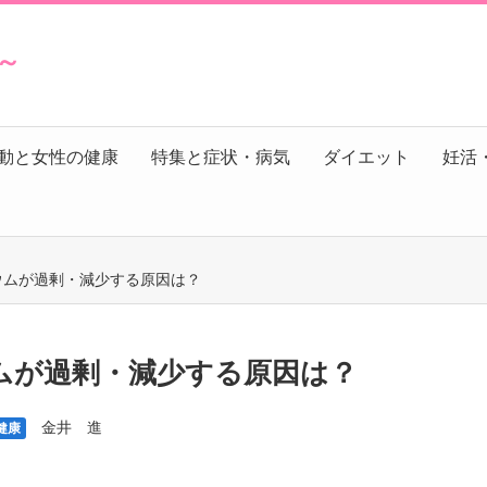
s～
動と女性の健康
特集と症状・病気
ダイエット
妊活
シウムが過剰・減少する原因は？
ウムが過剰・減少する原因は？
金井 進
健康