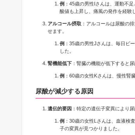
例
：45歳の男性Iさんは、運動不
酸値も上昇し、痛風の発作を経験
アルコール摂取
：アルコールは尿酸の排
せます。
例
：35歳の男性Jさんは、毎日ビ
した。
腎機能低下
：腎臓の機能が低下すると尿
例
：60歳の女性Kさんは、慢性腎
尿酸が減少する原因
遺伝的要因
：特定の遺伝子変異により尿
例
：30歳の女性Lさんは、血液検
子の変異が見つかりました。