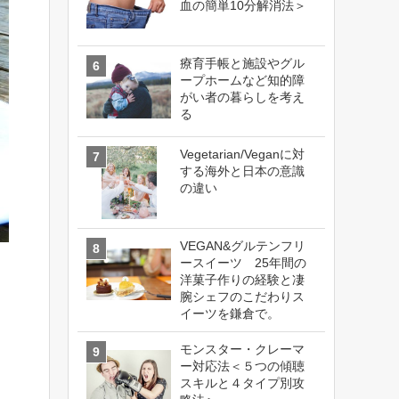
血の簡単10分解消法＞
療育手帳と施設やグル
ープホームなど知的障
がい者の暮らしを考え
る
Vegetarian/Veganに対
する海外と日本の意識
の違い
VEGAN&グルテンフリ
ースイーツ 25年間の
洋菓子作りの経験と凄
腕シェフのこだわりス
イーツを鎌倉で。
モンスター・クレーマ
ー対応法＜５つの傾聴
スキルと４タイプ別攻