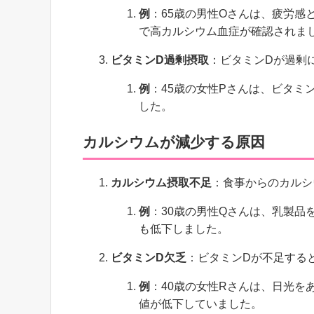
例
：65歳の男性Oさんは、疲労感
で高カルシウム血症が確認されま
ビタミンD過剰摂取
：ビタミンDが過剰
例
：45歳の女性Pさんは、ビタミ
した。
カルシウムが減少する原因
カルシウム摂取不足
：食事からのカルシ
例
：30歳の男性Qさんは、乳製品
も低下しました。
ビタミンD欠乏
：ビタミンDが不足する
例
：40歳の女性Rさんは、日光を
値が低下していました。