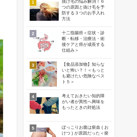
抜け毛の悩み解消！６
つの原因と抜け毛を予
防する３つのお手入れ
方法
十二指腸癌＜症状・診
断・転移・治療法・術
後ケアと癌が成長する
仕組み＞
【食品添加物】知らな
いと怖い？！＜もっと
も避けたい危険なベス
ト５＞
考えておきたい知的障
がい者が異性へ興味を
もったときの対処法
ぽっこりお腹は瘀血 ( お
けつ ) が原因だった＜瘀