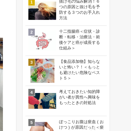
抜け毛の悩み解消！６
つの原因と抜け毛を予
防する３つのお手入れ
方法
十二指腸癌＜症状・診
断・転移・治療法・術
後ケアと癌が成長する
仕組み＞
【食品添加物】知らな
いと怖い？！＜もっと
も避けたい危険なベス
ト５＞
考えておきたい知的障
がい者が異性へ興味を
もったときの対処法
ぽっこりお腹は瘀血 ( お
けつ ) が原因だった＜瘀