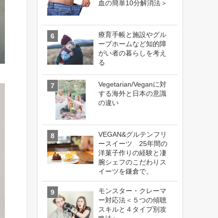
血の簡単10分解消法＞
療育手帳と施設やグル
ープホームなど知的障
がい者の暮らしを考え
る
Vegetarian/Veganに対
する海外と日本の意識
の違い
VEGAN&グルテンフリ
ースイーツ 25年間の
洋菓子作りの経験と凄
腕シェフのこだわりス
イーツを鎌倉で。
モンスター・クレーマ
ー対応法＜５つの傾聴
スキルと４タイプ別攻