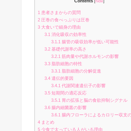
Contents
[
hide
]
1
患者さまからの質問
2
圧巻の食べっぷりは圧巻
3
大食いで細身の理由
3.1
消化吸収の効率性
3.1.1
腸管の吸収効率が低い可能性
3.2
基礎代謝率の高さ
3.2.1
筋肉量や代謝ホルモンの影響
3.3
脂肪細胞の特性
3.3.1
脂肪細胞の分解促進
3.4
遺伝的要因
3.4.1
代謝関連遺伝子の影響
3.5
短期間の適応反応
3.5.1
胃の拡張と脳の食欲抑制シグナル
3.6
腸内細菌叢の影響
3.6.1
腸内フローラによるカロリー収支
4
まとめ
5
少食で太っている人がいる理由