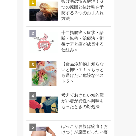
抜け毛の悩み解消！６
つの原因と抜け毛を予
防する３つのお手入れ
方法
十二指腸癌＜症状・診
断・転移・治療法・術
後ケアと癌が成長する
仕組み＞
【食品添加物】知らな
いと怖い？！＜もっと
も避けたい危険なベス
ト５＞
考えておきたい知的障
がい者が異性へ興味を
もったときの対処法
ぽっこりお腹は瘀血 ( お
けつ ) が原因だった＜瘀