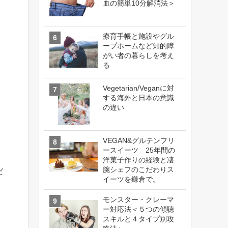
血の簡単10分解消法＞
療育手帳と施設やグル
ープホームなど知的障
がい者の暮らしを考え
る
Vegetarian/Veganに対
する海外と日本の意識
の違い
VEGAN&グルテンフリ
ースイーツ 25年間の
洋菓子作りの経験と凄
腕シェフのこだわりス
だ
イーツを鎌倉で。
モンスター・クレーマ
ー対応法＜５つの傾聴
スキルと４タイプ別攻