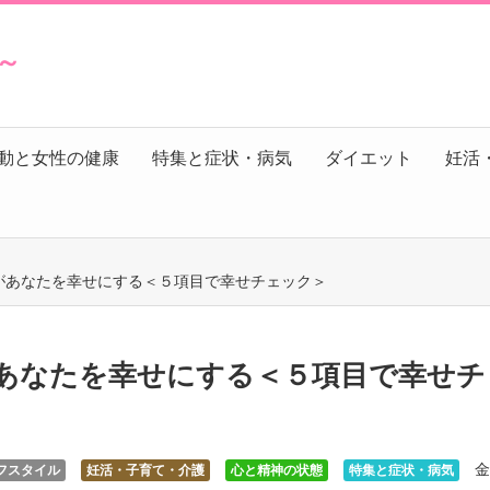
s～
動と女性の健康
特集と症状・病気
ダイエット
妊活
があなたを幸せにする＜５項目で幸せチェック＞
あなたを幸せにする＜５項目で幸せチ
金
フスタイル
妊活・子育て・介護
心と精神の状態
特集と症状・病気