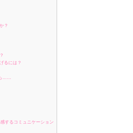
か？
？
げるには？
も……
共感するコミュニケーション