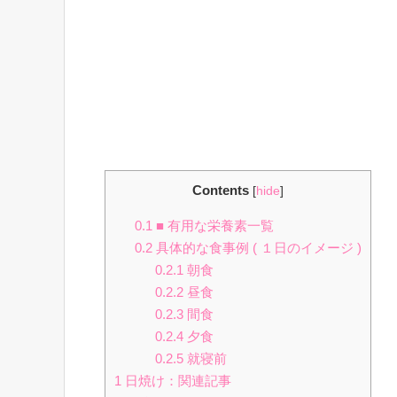
Contents
[
hide
]
0.1
■ 有用な栄養素一覧
0.2
具体的な食事例 ( １日のイメージ )
0.2.1
朝食
0.2.2
昼食
0.2.3
間食
0.2.4
夕食
0.2.5
就寝前
1
日焼け：関連記事