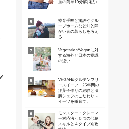
血の簡単10分解消法＞
療育手帳と施設やグル
ープホームなど知的障
がい者の暮らしを考え
る
Vegetarian/Veganに対
する海外と日本の意識
の違い
VEGAN&グルテンフリ
ースイーツ 25年間の
洋菓子作りの経験と凄
腕シェフのこだわりス
イーツを鎌倉で。
モンスター・クレーマ
ー対応法＜５つの傾聴
スキルと４タイプ別攻