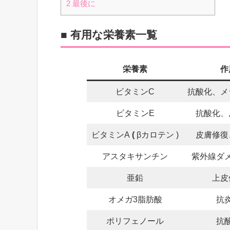
2
最後に
■ 有用な栄養素一覧
栄養素
作
ビタミンC
抗酸化、メ
ビタミンE
抗酸化、
ビタミンA
(
βカロテン )
皮膚修復
アスタキサンチン
紫外線ダ
亜鉛
上皮
オメガ3脂肪酸
抗
ポリフェノール
抗