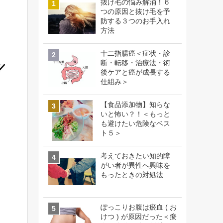
抜け毛の悩み解消！６
つの原因と抜け毛を予
防する３つのお手入れ
方法
十二指腸癌＜症状・診
断・転移・治療法・術
後ケアと癌が成長する
仕組み＞
【食品添加物】知らな
いと怖い？！＜もっと
も避けたい危険なベス
ト５＞
考えておきたい知的障
がい者が異性へ興味を
もったときの対処法
ぽっこりお腹は瘀血 ( お
けつ ) が原因だった＜瘀