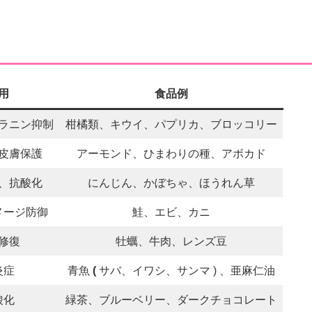
用
食品例
ラニン抑制
柑橘類、キウイ、パプリカ、ブロッコリー
皮膚保護
アーモンド、ひまわりの種、アボカド
、抗酸化
にんじん、かぼちゃ、ほうれん草
メージ防御
鮭、エビ、カニ
修復
牡蠣、牛肉、レンズ豆
炎症
青魚
(
サバ、イワシ、サンマ ) 、亜麻仁油
酸化
緑茶、ブルーベリー、ダークチョコレート