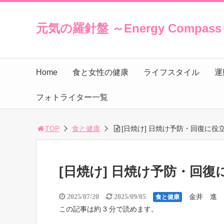
元気の羅針盤 ～Energy Compas
Home
食と女性の健康
ライフスタイル
運
フォトライター一覧
TOP
食と健康
[日焼け] 日焼け予防・回復に
[日焼け] 日焼け予防・回
金井 進
2025/07/20
2025/09/05
食と健康
この記事は約 3 分で読めます。