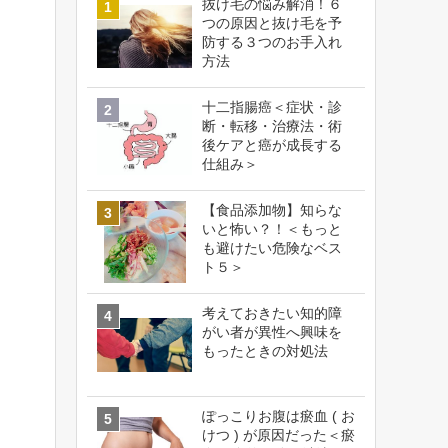
抜け毛の悩み解消！６
つの原因と抜け毛を予
防する３つのお手入れ
方法
十二指腸癌＜症状・診
断・転移・治療法・術
後ケアと癌が成長する
仕組み＞
【食品添加物】知らな
いと怖い？！＜もっと
も避けたい危険なベス
ト５＞
考えておきたい知的障
がい者が異性へ興味を
もったときの対処法
ぽっこりお腹は瘀血 ( お
けつ ) が原因だった＜瘀