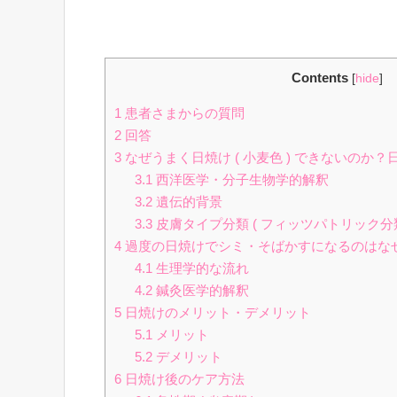
Contents
[
hide
]
1
患者さまからの質問
2
回答
3
なぜうまく日焼け ( 小麦色 ) できないのか
3.1
西洋医学・分子生物学的解釈
3.2
遺伝的背景
3.3
皮膚タイプ分類 ( フィッツパトリック分類
4
過度の日焼けでシミ・そばかすになるのはな
4.1
生理学的な流れ
4.2
鍼灸医学的解釈
5
日焼けのメリット・デメリット
5.1
メリット
5.2
デメリット
6
日焼け後のケア方法