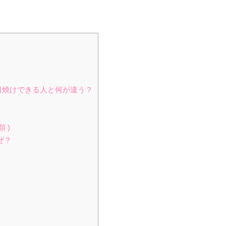
？日焼けできる人と何が違う？
 )
ぜ？