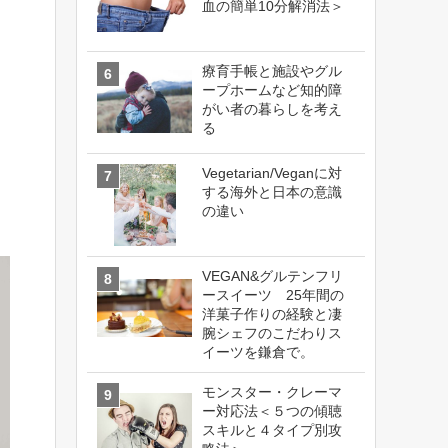
血の簡単10分解消法＞
療育手帳と施設やグル
ープホームなど知的障
がい者の暮らしを考え
る
Vegetarian/Veganに対
する海外と日本の意識
の違い
VEGAN&グルテンフリ
ースイーツ 25年間の
洋菓子作りの経験と凄
腕シェフのこだわりス
イーツを鎌倉で。
モンスター・クレーマ
ー対応法＜５つの傾聴
スキルと４タイプ別攻