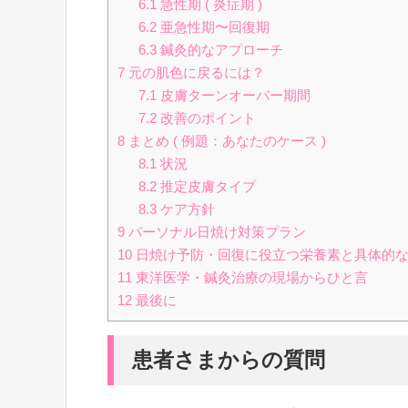
6.1
急性期 ( 炎症期 )
6.2
亜急性期〜回復期
6.3
鍼灸的なアプローチ
7
元の肌色に戻るには？
7.1
皮膚ターンオーバー期間
7.2
改善のポイント
8
まとめ ( 例題：あなたのケース )
8.1
状況
8.2
推定皮膚タイプ
8.3
ケア方針
9
パーソナル日焼け対策プラン
10
日焼け予防・回復に役立つ栄養素と具体的
11
東洋医学・鍼灸治療の現場からひと言
12
最後に
患者さまからの質問