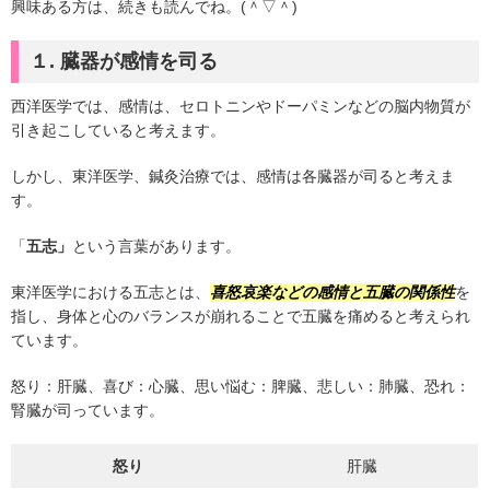
興味ある方は、続きも読んでね。(＾▽＾)
１. 臓器が感情を司る
西洋医学では、感情は、セロトニンやドーパミンなどの脳内物質が
引き起こしていると考えます。
しかし、東洋医学、鍼灸治療では、感情は各臓器が司ると考えま
す。
「
五志」
という言葉があります。
東洋医学における五志とは、
喜怒哀楽などの感情と五臓の関係性
を
指し、身体と心のバランスが崩れることで五臓を痛めると考えられ
ています。
怒り：肝臓、喜び：心臓、思い悩む：脾臓、悲しい：肺臓、恐れ：
腎臓が司っています。
怒り
肝臓