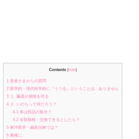
Contents
[
hide
]
1
患者さまからの質問
2
医学的・現代科学的に『うつる』ということは、ありません
3
１. 臓器が感情を司る
4
２. いのちって何だろう？
4.1
体は部品の集合？
4.2
全部移植・交換できるとしたら？
5
東洋医学・鍼灸治療では？
6
最後に