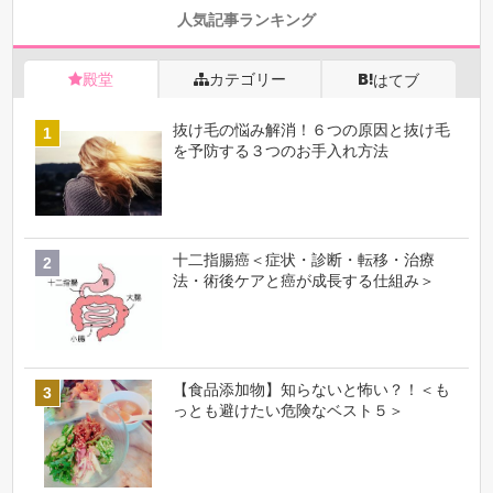
人気記事ランキング
殿堂
カテゴリー
はてブ
抜け毛の悩み解消！６つの原因と抜け毛
を予防する３つのお手入れ方法
十二指腸癌＜症状・診断・転移・治療
法・術後ケアと癌が成長する仕組み＞
【食品添加物】知らないと怖い？！＜も
っとも避けたい危険なベスト５＞