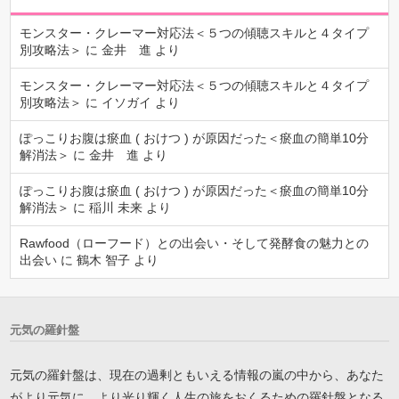
モンスター・クレーマー対応法＜５つの傾聴スキルと４タイプ
別攻略法＞
に
金井 進
より
モンスター・クレーマー対応法＜５つの傾聴スキルと４タイプ
別攻略法＞
に
イソガイ
より
ぽっこりお腹は瘀血 ( おけつ ) が原因だった＜瘀血の簡単10分
解消法＞
に
金井 進
より
ぽっこりお腹は瘀血 ( おけつ ) が原因だった＜瘀血の簡単10分
解消法＞
に
稲川 未来
より
Rawfood（ローフード）との出会い・そして発酵食の魅力との
出会い
に
鶴木 智子
より
元気の羅針盤
元気の羅針盤は、現在の過剰ともいえる情報の嵐の中から、あなた
がより元気に、より光り輝く人生の旅をおくるための羅針盤となる