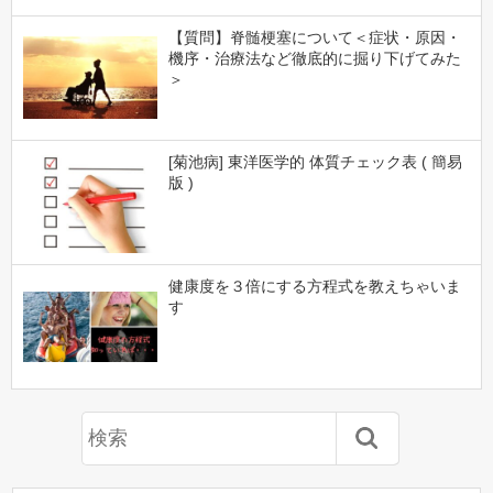
【質問】脊髄梗塞について＜症状・原因・
機序・治療法など徹底的に掘り下げてみた
＞
[菊池病] 東洋医学的 体質チェック表 ( 簡易
版 )
健康度を３倍にする方程式を教えちゃいま
す