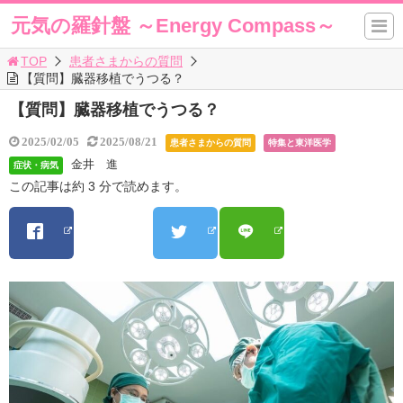
元気の羅針盤 ～Energy Compass～
TOP
患者さまからの質問
【質問】臓器移植でうつる？
【質問】臓器移植でうつる？
2025/02/05
2025/08/21
患者さまからの質問
特集と東洋医学
金井 進
症状・病気
この記事は約 3 分で読めます。