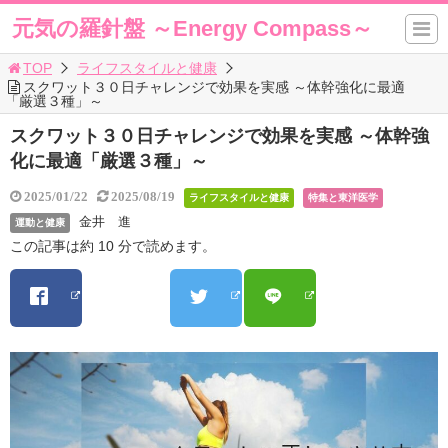
元気の羅針盤 ～Energy Compass～
TOP
ライフスタイルと健康
スクワット３０日チャレンジで効果を実感 ～体幹強化に最適
「厳選３種」～
スクワット３０日チャレンジで効果を実感 ～体幹強
化に最適「厳選３種」～
2025/01/22
2025/08/19
ライフスタイルと健康
特集と東洋医学
金井 進
運動と健康
この記事は約 10 分で読めます。