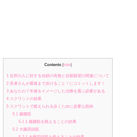
Contents
[
hide
]
1
近所の人に対する信頼の有無と自殺願望の関連について
2
患者さんが最後まで歩けること！にコミットします！
3
あなたの７年後をイメージした治療を選ぶ必要がある
4
スクワットの効果
5
スクワットで鍛えられる歩くために必要な筋肉
5.1
腸腰筋
5.1.1
腸腰筋を鍛えることの効果
5.2
大腿四頭筋
5.2.1
大腿四頭筋を鍛えることの効果