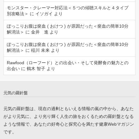
モンスター・クレーマー対応法＜５つの傾聴スキルと４タイプ
別攻略法＞
に
イソガイ
より
ぽっこりお腹は瘀血 ( おけつ ) が原因だった＜瘀血の簡単10分
解消法＞
に
金井 進
より
ぽっこりお腹は瘀血 ( おけつ ) が原因だった＜瘀血の簡単10分
解消法＞
に
稲川 未来
より
Rawfood（ローフード）との出会い・そして発酵食の魅力との
出会い
に
鶴木 智子
より
元気の羅針盤
元気の羅針盤は、現在の過剰ともいえる情報の嵐の中から、あなた
がより元気に、より光り輝く人生の旅をおくるための羅針盤となる
ような情報で、あなたの好奇心と探究心を満たす健康Webマガジン
です。