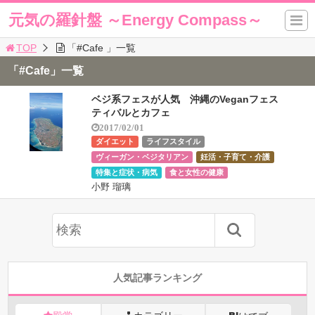
元気の羅針盤 ～Energy Compass～
TOP
「#Cafe 」一覧
「#Cafe」一覧
ベジ系フェスが人気 沖縄のVeganフェス
ティバルとカフェ
2017/02/01
ダイエット
ライフスタイル
ヴィーガン・ベジタリアン
妊活・子育て・介護
特集と症状・病気
食と女性の健康
小野 瑠璃
人気記事ランキング