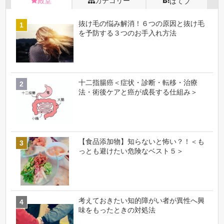
殿堂
カテゴリー
はてブ
抜け毛の悩み解消！６つの原因と抜け毛
を予防する３つのお手入れ方法
十二指腸癌＜症状・診断・転移・治療
法・術後ケアと癌が成長する仕組み＞
【食品添加物】知らないと怖い？！＜も
っとも避けたい危険なベスト５＞
考えておきたい知的障がい者が異性へ興
味をもったときの対処法