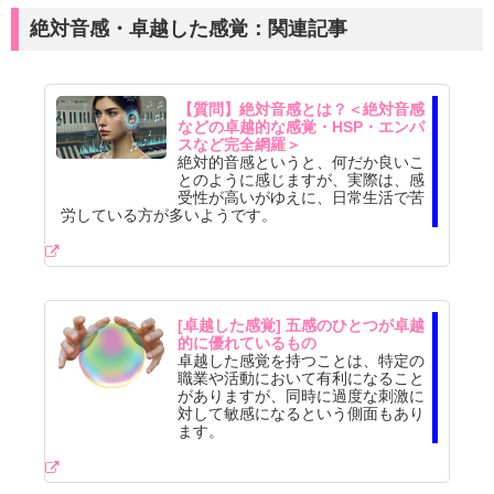
絶対音感・卓越した感覚：関連記事
【質問】絶対音感とは？＜絶対音感
などの卓越的な感覚・HSP・エンパ
スなど完全網羅＞
絶対的音感というと、何だか良いこ
とのように感じますが、実際は、感
受性が高いがゆえに、日常生活で苦
労している方が多いようです。
[卓越した感覚] 五感のひとつが卓越
的に優れているもの
卓越した感覚を持つことは、特定の
職業や活動において有利になること
がありますが、同時に過度な刺激に
対して敏感になるという側面もあり
ます。