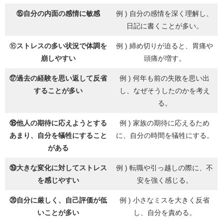
⑮自分の内面の感情に敏感
例 ) 自分の感情を深く理解し、
日記に書くことが多い。
⑯
ストレスの多い状況で体調を
例 ) 締め切りが迫ると、胃痛や
崩しやすい
頭痛が増す。
⑰
過去の経験を思い返して反省
例 ) 何年も前の失敗を思い出
することが多い
し、なぜそうしたのかを考え
る。
⑱他人の期待に応えようとする
例 ) 家族の期待に応えるため
あまり、自分を犠牲にすること
に、自分の時間を犠牲にする。
がある
⑲大きな変化に対してストレス
例 ) 転職や引っ越しの際に、不
を感じやすい
安を強く感じる。
⑳自分に厳しく、自己評価が低
例 ) 小さなミスを大きく反省
いことが多い
し、自分を責める。