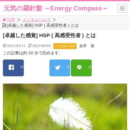
元気の羅針盤 ～Energy Compass～
TOP
メンタルヘルス
[卓越した感覚] HSP ( 高感受性者 ) とは
[卓越した感覚] HSP ( 高感受性者 ) とは
金井 進
2025/03/13
2025/09/05
メンタルヘルス
この記事は約 10 分で読めます。