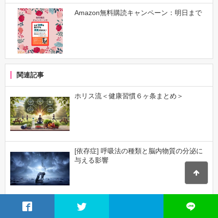
Amazon無料購読キャンペーン：明日まで
関連記事
ホリス流＜健康習慣６ヶ条まとめ＞
[依存症] 呼吸法の種類と脳内物質の分泌に
与える影響
もしかしてADHD？ASD？＜１２のチェッ
クリストとその対処法＞