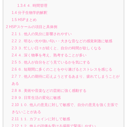
1.3.4
４. 時間管理
1.4
分子生物学的解釈
1.5
HSPまとめ
2
HSPスケールの項目と具体例
2.1
１. 他人の気分に影響されやすい
2.2
２. 明るい光や強い匂い・大きな音などの感覚刺激に敏感
2.3
３. 忙しい日々が続くと、自分の時間が欲しくなる
2.4
４. 深く物事を考え、熟考することが多い
2.5
５. 他人が自分をどう見ているかを気にする
2.6
６. 短期間に多くのことをやり遂げるとストレスを感じる
2.7
７. 他人の期待に応えようとするあまり、疲れてしまうことが
ある
2.8
８. 美術や音楽などの芸術に強く感動する
2.9
９. 日常生活の変化に敏感
2.10
１０. 他人の意見に対して敏感で、自分の意見を強く主張で
きないことがある
2.11
１１. カフェインに対して敏感
2.12
１２. 他人の評価を受ける場面で緊張しやすい