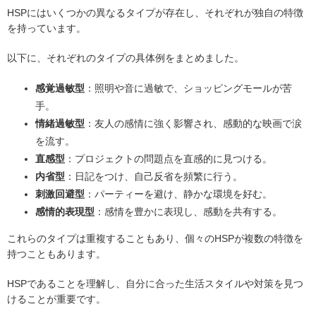
HSPにはいくつかの異なるタイプが存在し、それぞれが独自の特徴
を持っています。
以下に、それぞれのタイプの具体例をまとめました。
感覚過敏型
：照明や音に過敏で、ショッピングモールが苦
手。
情緒過敏型
：友人の感情に強く影響され、感動的な映画で涙
を流す。
直感型
：プロジェクトの問題点を直感的に見つける。
内省型
：日記をつけ、自己反省を頻繁に行う。
刺激回避型
：パーティーを避け、静かな環境を好む。
感情的表現型
：感情を豊かに表現し、感動を共有する。
これらのタイプは重複することもあり、個々のHSPが複数の特徴を
持つこともあります。
HSPであることを理解し、自分に合った生活スタイルや対策を見つ
けることが重要です。