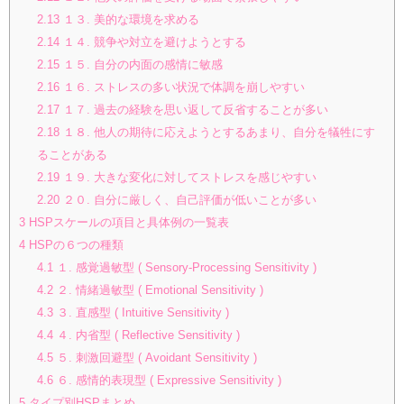
2.13
１３. 美的な環境を求める
2.14
１４. 競争や対立を避けようとする
2.15
１５. 自分の内面の感情に敏感
2.16
１６. ストレスの多い状況で体調を崩しやすい
2.17
１７. 過去の経験を思い返して反省することが多い
2.18
１８. 他人の期待に応えようとするあまり、自分を犠牲にす
ることがある
2.19
１９. 大きな変化に対してストレスを感じやすい
2.20
２０. 自分に厳しく、自己評価が低いことが多い
3
HSPスケールの項目と具体例の一覧表
4
HSPの６つの種類
4.1
１. 感覚過敏型 ( Sensory-Processing Sensitivity )
4.2
２. 情緒過敏型 ( Emotional Sensitivity )
4.3
３. 直感型 ( Intuitive Sensitivity )
4.4
４. 内省型 ( Reflective Sensitivity )
4.5
５. 刺激回避型 ( Avoidant Sensitivity )
4.6
６. 感情的表現型 ( Expressive Sensitivity )
5
タイプ別HSPまとめ