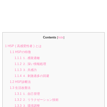
Contents
[
hide
]
1
HSP ( 高感受性者 ) とは
1.1
HSPの特徴
1.1.1
１. 感覚過敏
1.1.2
２. 深い情報処理
1.1.3
３. 共感力
1.1.4
４. 刺激過多の回避
1.2
HSP診断法
1.3
生活改善法
1.3.1
１. 自己管理
1.3.2
２. リラクゼーション技術
1.3.3
３. 環境調整