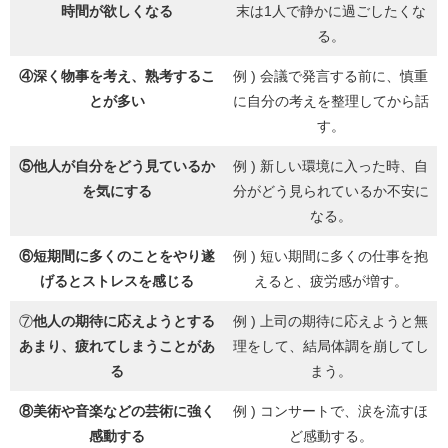
時間が欲しくなる
末は1人で静かに過ごしたくな
る。
④
深く物事を考え、熟考するこ
例 ) 会議で発言する前に、慎重
とが多い
に自分の考えを整理してから話
す。
⑤他人が自分をどう見ているか
例 ) 新しい環境に入った時、自
を気にする
分がどう見られているか不安に
なる。
⑥
短期間に多くのことをやり遂
例 ) 短い期間に多くの仕事を抱
げるとストレスを感じる
えると、疲労感が増す。
⑦
他人の期待に応えようとする
例 ) 上司の期待に応えようと無
あまり、疲れてしまうことがあ
理をして、結局体調を崩してし
る
まう。
⑧美術や音楽などの芸術に強く
例 ) コンサートで、涙を流すほ
感動する
ど感動する。