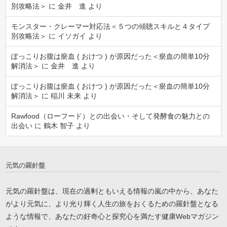
別攻略法＞
に
金井 進
より
モンスター・クレーマー対応法＜５つの傾聴スキルと４タイプ
別攻略法＞
に
イソガイ
より
ぽっこりお腹は瘀血 ( おけつ ) が原因だった＜瘀血の簡単10分
解消法＞
に
金井 進
より
ぽっこりお腹は瘀血 ( おけつ ) が原因だった＜瘀血の簡単10分
解消法＞
に
稲川 未来
より
Rawfood（ローフード）との出会い・そして発酵食の魅力との
出会い
に
鶴木 智子
より
元気の羅針盤
元気の羅針盤は、現在の過剰ともいえる情報の嵐の中から、あなた
がより元気に、より光り輝く人生の旅をおくるための羅針盤となる
ような情報で、あなたの好奇心と探究心を満たす健康Webマガジン