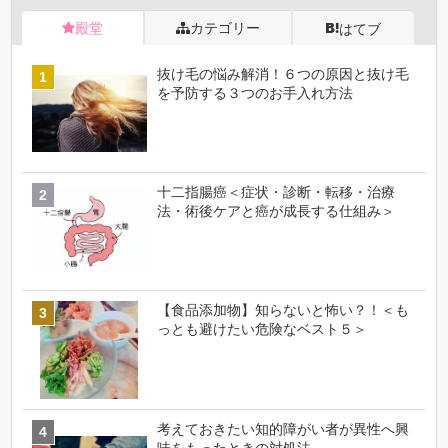
殿堂
カテゴリー
はてブ
抜け毛の悩み解消！６つの原因と抜け毛
を予防する３つのお手入れ方法
十二指腸癌＜症状・診断・転移・治療
法・術後ケアと癌が成長する仕組み＞
【食品添加物】知らないと怖い？！＜も
っとも避けたい危険なベスト５＞
考えておきたい知的障がい者が異性へ興
味をもったときの対処法