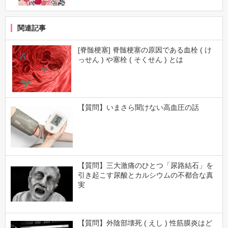
関連記事
[脊髄梗塞] 脊髄梗塞の原因である血栓 ( け
っせん ) や塞栓 ( そくせん ) とは
【質問】いまさら聞けない高血圧の話
【質問】三大激痛のひとつ「尿路結石」を
引き起こす尿酸とカルシウムの不都合な真
実
【質問】外陰部壊死 ( えし ) 性筋膜炎はど