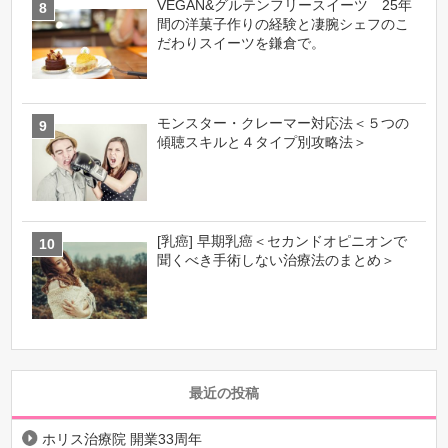
VEGAN&グルテンフリースイーツ 25年
間の洋菓子作りの経験と凄腕シェフのこ
だわりスイーツを鎌倉で。
モンスター・クレーマー対応法＜５つの
傾聴スキルと４タイプ別攻略法＞
[乳癌] 早期乳癌＜セカンドオピニオンで
聞くべき手術しない治療法のまとめ＞
最近の投稿
ホリス治療院 開業33周年